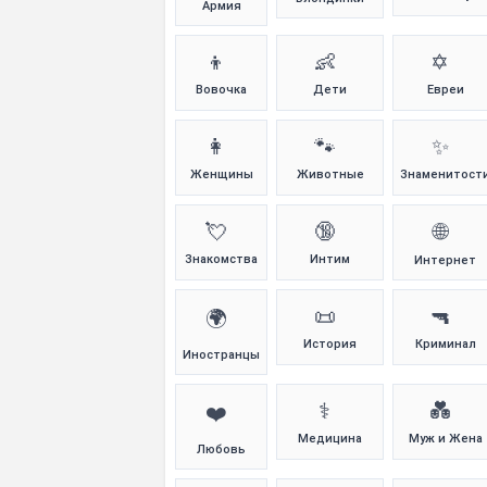
Армия
👦
👶
✡️
Вовочка
Дети
Евреи
👩
🐾
✨
Женщины
Животные
Знаменитост
💘
🔞
🌐
Знакомства
Интим
Интернет
📜
🔫
🌍
История
Криминал
Иностранцы
⚕️
💑
❤️
Медицина
Муж и Жена
Любовь