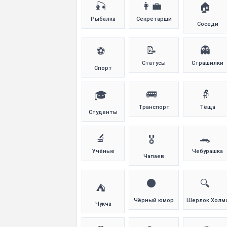
🎣
👩‍💼
🏠
Рыбалка
Секретарши
Соседи
📝
👻
⚽
Статусы
Страшилки
Спорт
🚌
👵
🎓
Транспорт
Тёща
Студенты
🔬
🐊
🎖️
Учёные
Чебурашка
Чапаев
⚫
🔍
⛺
Чёрный юмор
Шерлок Холм
Чукча