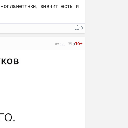
нопланетянки, значит есть и
0
16+
135
0