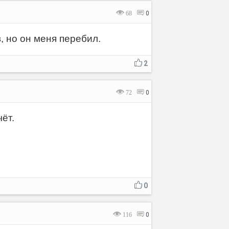
68
0
, но он меня перебил.
2
72
0
ёт.
0
116
0