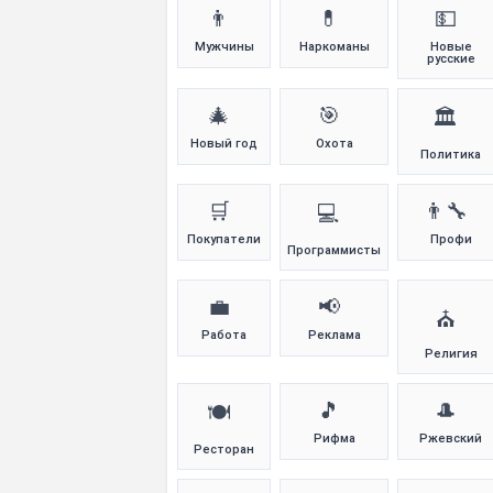
👨
💊
💵
Мужчины
Наркоманы
Новые
русские
🎄
🎯
🏛️
Новый год
Охота
Политика
🛒
👨‍🔧
💻
Покупатели
Профи
Программисты
💼
📢
⛪
Работа
Реклама
Религия
🎵
🎩
🍽️
Рифма
Ржевский
Ресторан