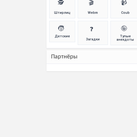
🕵️
🎬
📹
Штирлиц
Webm
Coub
🧒
🤪
❓
Детские
Тупые
Загадки
анекдоты
Партнёры