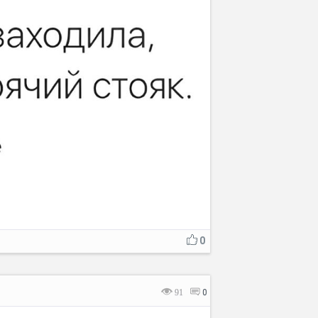
0
91
0