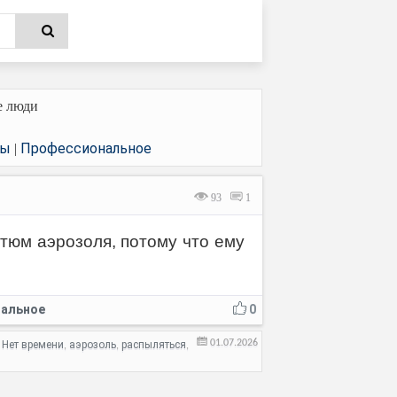
е люди
ры
Профессиональное
|
93
1
стюм аэрозоля, потому что ему
альное
0
01.07.2026
Нет времени
аэрозоль
распыляться
,
,
,
,