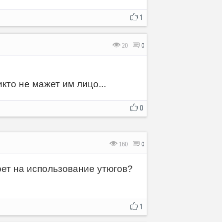
1
20
0
кто не мажет им лицо...
0
160
0
рет на использование утюгов?
1