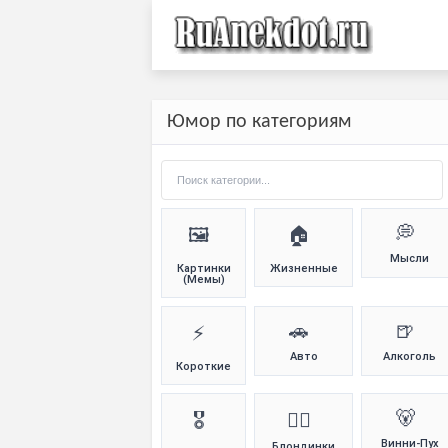
Юмор по категориям
💭
🖼️
🏠
Мысли
Картинки
Жизненные
(Мемы)
🚗
🍺
⚡
Авто
Алкоголь
Короткие
🐻
🎖️
👱‍♀️
Винни-Пух
Блондинки