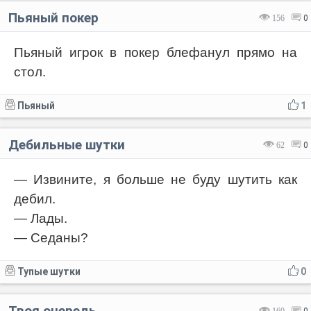
Пьяный покер
156
0
Пьяный игрок в покер блефанул прямо на
стол.
Пьяный
1
Дебильные шутки
62
0
— Извините, я больше не буду шутить как
дебил.
— Лады.
— Седаны?
Тупые шутки
0
Твоя очередь