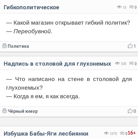
Гибкополитическое
18
0
— Какой магазин открывает гибкий политик?
—
Переобувной
.
Политика
1
Надпись в столовой для глухонемых
508
0
— Что написано на стене в столовой для
глухонемых?
— Когда я ем, я как всегда.
Чёрный юмор
0
Избушка Бабы-Яги лесбиянки
16+
1970
0