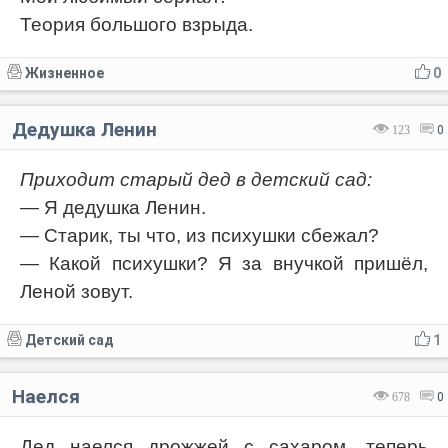
Теория большого взрыда.
Жизненное
0
Дедушка Ленин
123
0
Приходит старый дед в детский сад:
— Я дедушка Ленин.
— Старик, ты что, из психушки сбежал?
— Какой психушки? Я за внучкой пришёл,
Леной зовут.
Детский сад
1
Наелся
678
0
Дед наелся дрожжей с сахаром, теперь