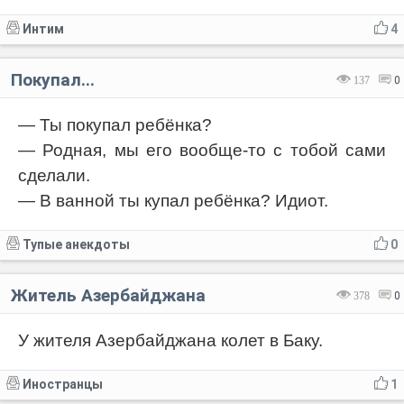
Интим
4
Покупал...
137
0
— Ты покупал ребёнка?
— Родная, мы его вообще-то с тобой сами
сделали.
— В ванной ты купал ребёнка? Идиот.
Тупые анекдоты
0
Житель Азербайджана
378
0
У жителя Азербайджана колет в Баку.
Иностранцы
1