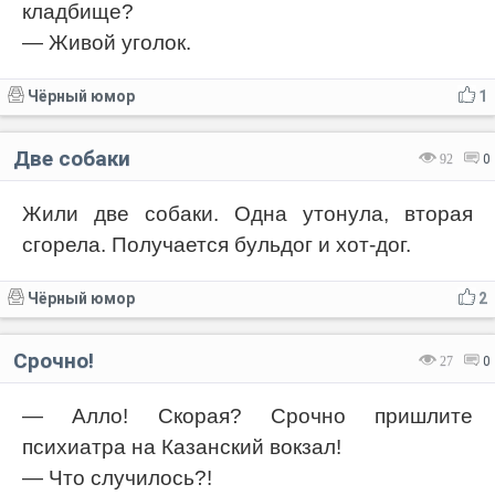
кладбище?
— Живой уголок.
Чёрный юмор
1
Две собаки
92
0
Жили две собаки. Одна утонула, вторая
сгорела. Получается бульдог и хот-дог.
Чёрный юмор
2
Срочно!
27
0
— Алло! Скорая? Срочно пришлите
психиатра на Казанский вокзал!
— Что случилось?!