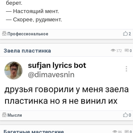
берет.
— Настоящий мент.
— Скорее, рудимент.
Профессиональное
2
Заела пластинка
172
0
Мысли
0
Багетные мастерские
86
0