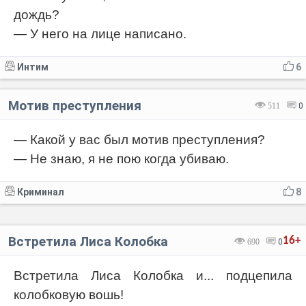
дождь?
— У него на лице написано.
Интим
6
Мотив преступления
511
0
— Какой у вас был мотив преступления?
— Не знаю, я не пою когда убиваю.
Криминал
8
Встретила Лиса Колобка
16+
690
0
Встретила Лиса Колобка и... подцепила
колобковую вошь!