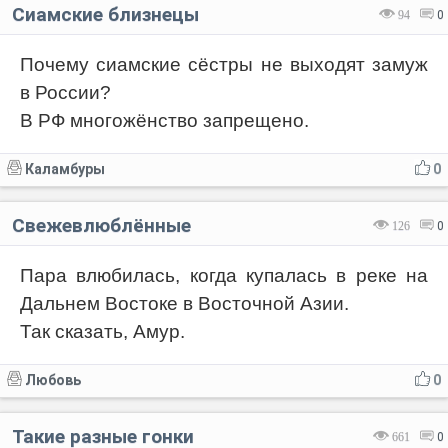
Сиамские близнецы
94
0
Почему сиамские сёстры не выходят замуж
в России?
В РФ многожёнство запрещено.
Каламбуры
0
Свежевлюблённые
126
0
Пара влюбилась, когда купалась в реке на
Дальнем Востоке в Восточной Азии.
Так сказать, Амур.
Любовь
0
Такие разные гонки
661
0