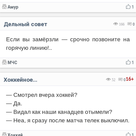
Амур
1
Дельный совет
166
0
Если вы замёрзли — срочно позвоните на
горячую линию!..
МЧС
1
Хоккейное...
16+
52
0
— Смотрел вчера хоккей?
— Да.
— Видал как наши канадцев отымели?
— Неа, я сразу после матча телек выключил.
Хоккей
1