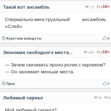
Такой вот ансамбль
16+
175
0
Спермально-менструальный ансамбляь
«Слей».
Короткие анекдоты
0
Экономия свободного места...
16+
1091
0
— Зачем скачивать проно-ролик с карликом?
— Он занимает меньше места.
Прон
3
Любимый сериал
99
0
Мой любимый сериал?