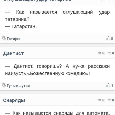
— Как называется оглушающий удар
татарина?
— Татарстан.
Татары
5
Дантист
68
0
— Дантист, говоришь? А ну-ка расскажи
наизусть «Божественную комедию»!
Тупые шутки
1
Снаряды
65
0
— Как называются снаряды для автомата,