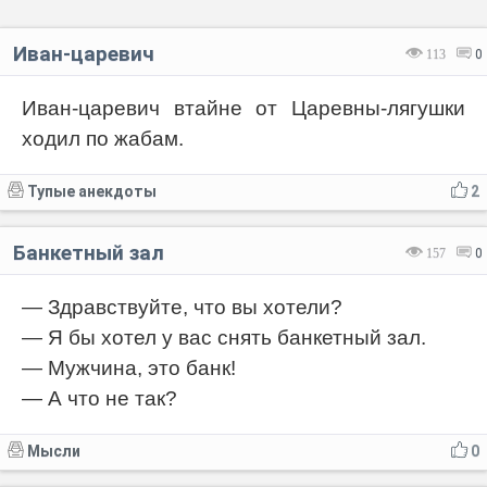
Иван-царевич
113
0
Иван-царевич втайне от Царевны-лягушки
ходил по жабам.
Тупые анекдоты
2
Банкетный зал
157
0
— Здравствуйте, что вы хотели?
— Я бы хотел у вас снять банкетный зал.
— Мужчина, это банк!
— А что не так?
Мысли
0