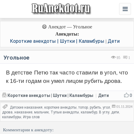
😄 Анекдот — Угольное
Анекдоты:
Короткие анекдоты | Шутки | Каламбуры
Дети
|
Угольное
95
1
В детстве Петю так часто ставили в угол, что
к 16-ти годам он умел лицом рубить дрова.
Короткие анекдоты | Шутки | Каламбуры
Дети
0
|
01.11.2024
Детские наказания
короткие анекдоты
топор
рубить
угол
,
,
,
,
,
дрова
наказание
мальчик
Тупые анекдоты
каламбур
В углу
дети
,
,
,
,
,
,
,
каламбуры
Игра слов
,
Комментарии к анекдоту: