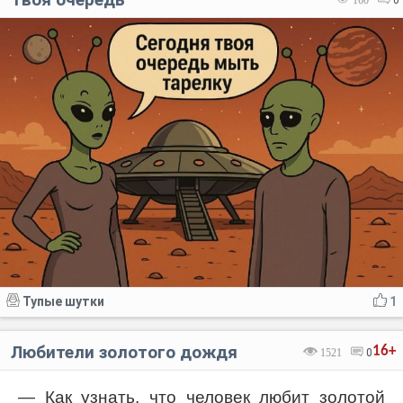
160
0
Тупые шутки
1
Любители золотого дождя
16+
1521
0
— Как узнать, что человек любит золотой