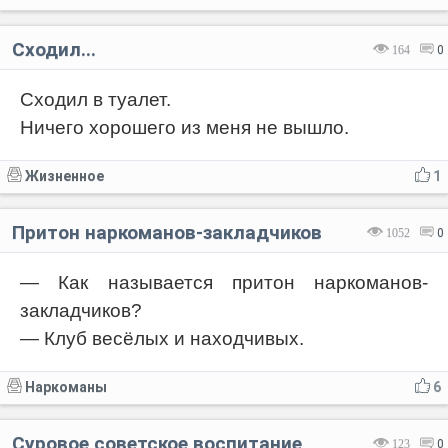
Сходил...
164
0
Сходил в туалет.
Ничего хорошего из меня не вышло.
Жизненное
1
Притон наркоманов-закладчиков
1052
0
— Как называется притон наркоманов-
закладчиков?
— Клуб весёлых и находчивых.
Наркоманы
6
Суровое советское воспитание
123
0