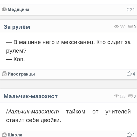
Медицина
1
За рулём
389
0
— В машине негр и мексиканец. Кто сидит за
рулем?
— Коп.
Иностранцы
4
Мальчик-мазохист
173
0
Мальчик-мазохист
тайком от учителей
ставит себе двойки.
Школа
1