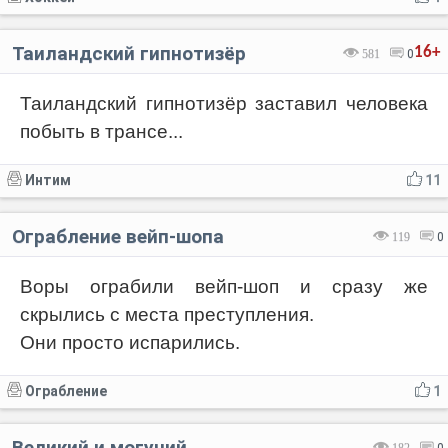
Таиландский гипнотизёр
16+
581
0
Таиландский гипнотизёр заставил человека
побыть в трансе...
Интим
11
Ограбление вейп-шопа
119
0
Воры ограбили вейп-шоп и сразу же
скрылись с места преступления.
Они просто испарились.
Ограбление
1
Великий и могучий
182
0