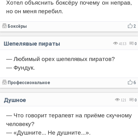
Хотел объяснить боксёру почему он неправ,
но он меня перебил.
Боксёры
2
Шепелявые пираты
4113
0
— Любимый орех шепелявых пиратов?
— Фундук.
Профессиональное
6
Душное
121
0
— Что говорит терапевт на приёме скучному
человеку?
— «Душните... Не душните...».