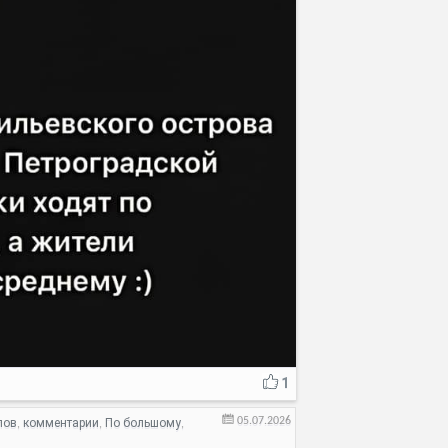
1
05.07.2026
лов
комментарии
По большому
,
,
,