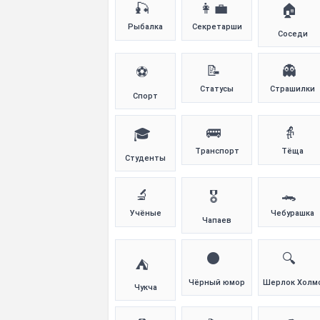
🎣
👩‍💼
🏠
Рыбалка
Секретарши
Соседи
📝
👻
⚽
Статусы
Страшилки
Спорт
🚌
👵
🎓
Транспорт
Тёща
Студенты
🔬
🐊
🎖️
Учёные
Чебурашка
Чапаев
⚫
🔍
⛺
Чёрный юмор
Шерлок Холм
Чукча