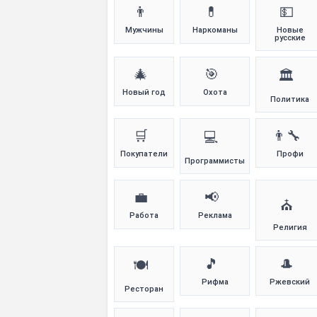
👨
💊
💵
Мужчины
Наркоманы
Новые
русские
🎄
🎯
🏛️
Новый год
Охота
Политика
🛒
👨‍🔧
💻
Покупатели
Профи
Программисты
💼
📢
⛪
Работа
Реклама
Религия
🎵
🎩
🍽️
Рифма
Ржевский
Ресторан