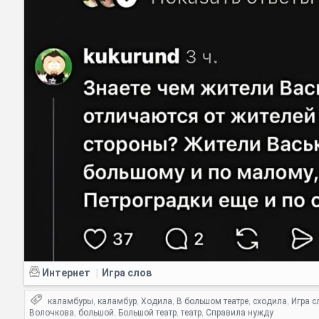
Интернет
Игра слов
|
каламбуры
каламбур
Ходила
В большом театре
сходила
Игра с
,
,
,
,
,
Волочкова
большой
Большой театр
театр
Справила нужду
,
,
,
,