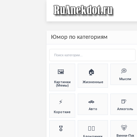
Юмор по категориям
💭
🖼️
🏠
Мысли
Картинки
Жизненные
(Мемы)
🚗
🍺
⚡
Авто
Алкоголь
Короткие
🐻
🎖️
👱‍♀️
Винни-Пух
Блондинки