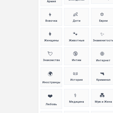
Армия
👦
👶
✡️
Вовочка
Дети
Евреи
👩
🐾
✨
Женщины
Животные
Знаменитост
💘
🔞
🌐
Знакомства
Интим
Интернет
📜
🔫
🌍
История
Криминал
Иностранцы
⚕️
💑
❤️
Медицина
Муж и Жена
Любовь