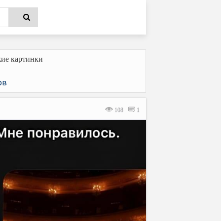
ие картинки
ов
108
1