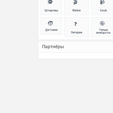
🕵️
🎬
📹
Штирлиц
Webm
Coub
🧒
🤪
❓
Детские
Тупые
Загадки
анекдоты
Партнёры