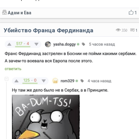
Адам и Ева
1
Убийство Франца Фердинанда
350
1