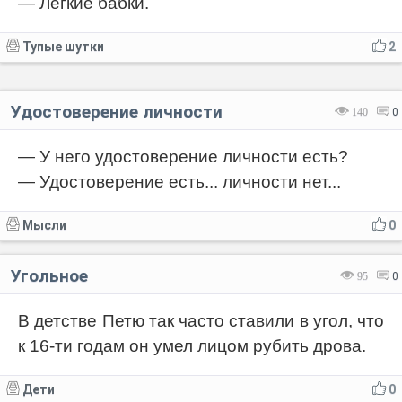
— Лёгкие бабки.
Тупые шутки
2
Удостоверение личности
140
0
— У него удостоверение личности есть?
— Удостоверение есть... личности нет...
Мысли
0
Угольное
95
0
В детстве Петю так часто ставили в угол, что
к 16-ти годам он умел лицом рубить дрова.
Дети
0