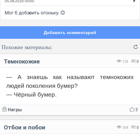
05.06.2026 00:00
#
Мог б добавить огоньку. 😊
Добавить комментарий
Похожие материалы:
Темнокожие
159
0
— А знаешь как называют темнокожих
людей поколения бумер?
Код:
Отмена
Отправить
— Чёрный бумер.
Негры
3
Отбои и побои
104
0