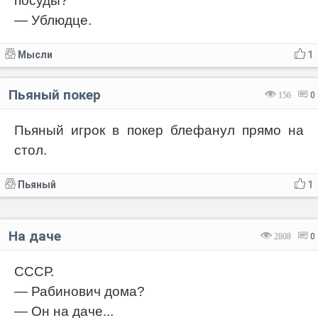
посуды?
— Ублюдце.
Мысли
1
Пьяный покер
156
0
Пьяный игрок в покер блефанул прямо на
стол.
Пьяный
1
На даче
2808
0
СССР.
— Рабинович дома?
— Он на даче...