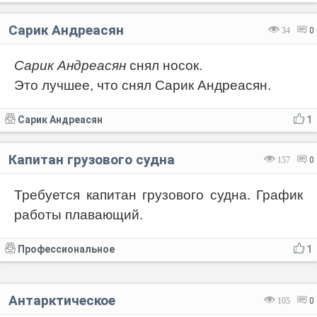
Сарик Андреасян
34
0
Сарик Андреасян
снял носок.
Это лучшее, что снял Сарик Андреасян.
Сарик Андреасян
1
Капитан грузового судна
157
0
Требуется капитан грузового судна. График
работы плавающий.
Профессиональное
1
Антарктическое
105
0