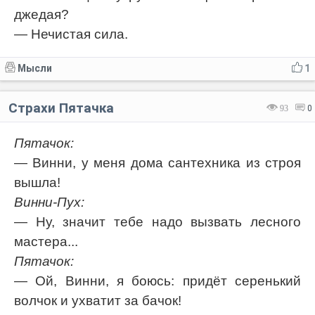
джедая?
— Нечистая сила.
Мысли
1
Страхи Пятачка
93
0
Пятачок:
— Винни, у меня дома сантехника из строя
вышла!
Винни-Пух:
— Ну, значит тебе надо вызвать лесного
мастера...
Пятачок:
— Ой, Винни, я боюсь: придёт серенький
волчок и ухватит за бачок!