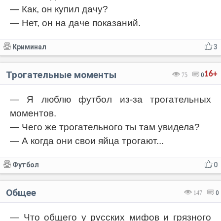
— Как, он купил дачу?
— Нет, он на даче показаний.
Криминал
3
Трогательные моменты
16+
75
0
— Я люблю футбол из-за трогательных
моментов.
— Чего же трогательного ты там увидела?
— А когда они свои яйца трогают...
Футбол
0
Общее
147
0
— Что общего у русских мифов и грязного