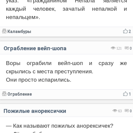
указ: «Гражданином Непала является
каждый человек, зачатый непалкой и
непальцем».
Каламбуры
2
Ограбление вейп-шопа
121
0
Воры ограбили вейп-шоп и сразу же
скрылись с места преступления.
Они просто испарились.
Ограбление
1
Пожилые анорексички
63
0
— Как называют пожилых анорексичек?