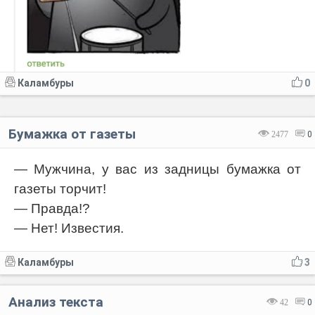
Каламбуры
0
Бумажка от газеты
2477
0
— Мужчина, у вас из задницы бумажка от
газеты торчит!
— Правда!?
— Hет! Известия.
Каламбуры
3
Анализ текста
42
0