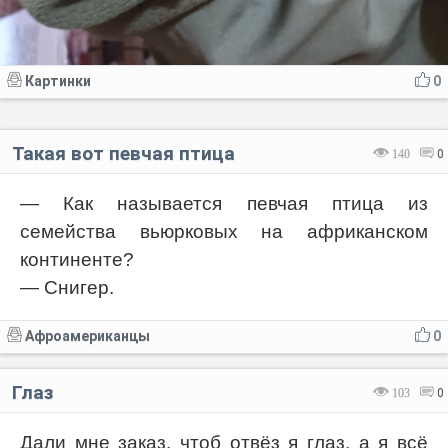
Картинки
0
Такая вот певчая птица
140
0
— Как называется певчая птица из
семейства вьюрковых на африканском
континенте?
— Снигер.
Афроамериканцы
0
Глаз
103
0
Дали мне заказ, чтоб отвёз я глаз, а я всё