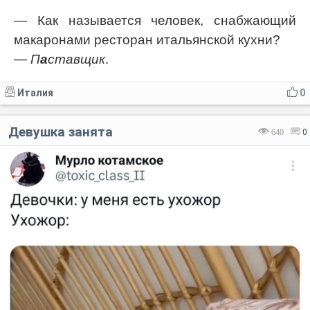
— Как называется человек, снабжающий
макаронами ресторан итальянской кухни?
—
П
а
ставщик
.
Италия
0
Девушка занята
640
0