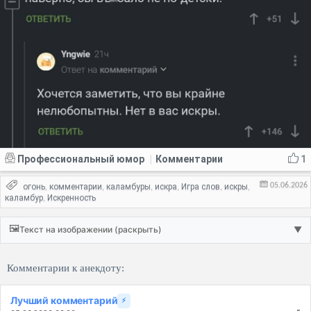
Профессиональный юмор
Комментарии
1
|
05.06.2026
огонь
комментарии
каламбуры
искра
Игра слов
искры
,
,
,
,
,
,
каламбур
Искренность
,
🖼️
Текст на изображении (раскрыть)
▼
Комментарии к анекдоту:
Лучший комментарий
⚡