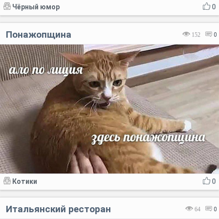
Чёрный юмор
0
Понажопщина
152
0
Котики
0
Итальянский ресторан
64
0