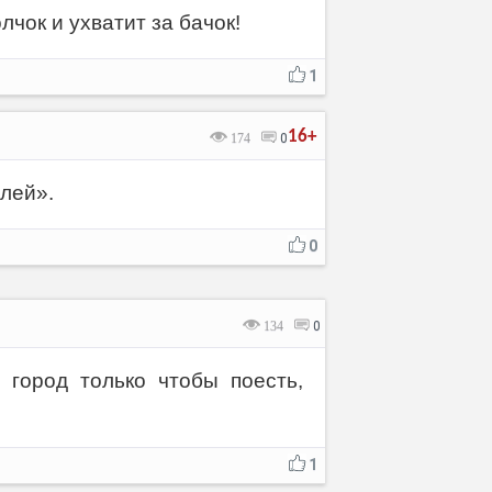
лчок и ухватит за бачок!
1
16+
174
0
лей».
0
134
0
город только чтобы поесть,
1