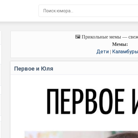
🖼️ Прикольные мемы — свеж
Мемы:
Дети
Каламбур
|
Первое и Юля