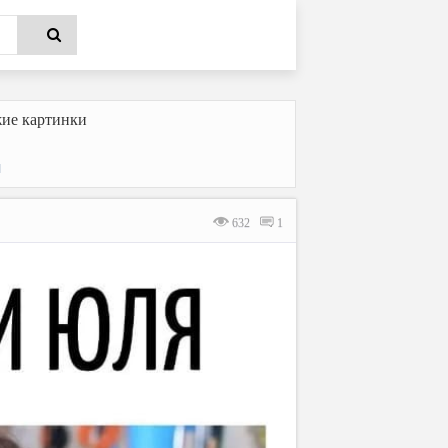
ие картинки
ы
632
1