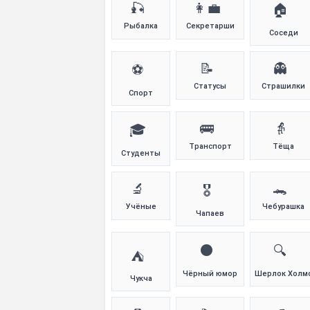
🎣
👩‍💼
🏠
Рыбалка
Секретарши
Соседи
📝
👻
⚽
Статусы
Страшилки
Спорт
🚌
👵
🎓
Транспорт
Тёща
Студенты
🔬
🐊
🎖️
Учёные
Чебурашка
Чапаев
⚫
🔍
⛺
Чёрный юмор
Шерлок Холм
Чукча