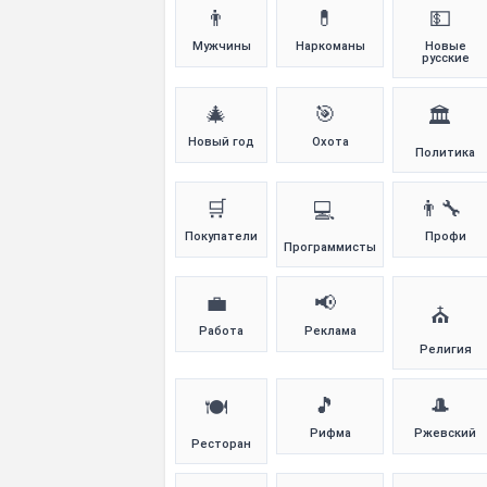
👨
💊
💵
Мужчины
Наркоманы
Новые
русские
🎄
🎯
🏛️
Новый год
Охота
Политика
🛒
👨‍🔧
💻
Покупатели
Профи
Программисты
💼
📢
⛪
Работа
Реклама
Религия
🎵
🎩
🍽️
Рифма
Ржевский
Ресторан