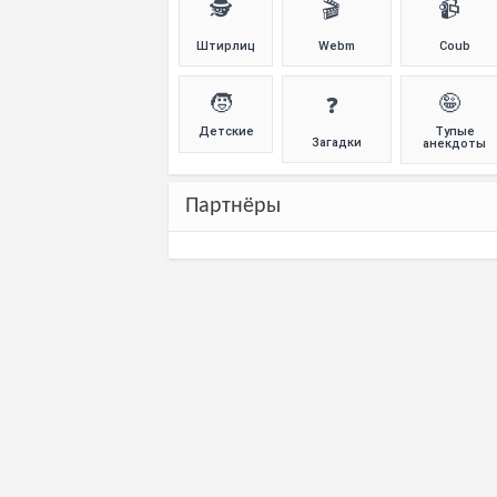
🕵️
🎬
📹
Штирлиц
Webm
Coub
🧒
🤪
❓
Детские
Тупые
Загадки
анекдоты
Партнёры