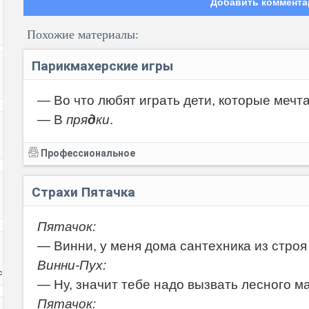
Добавить коммента
Похожие материалы:
Парикмахерские игры
— Во что любят играть дети, которые меч
— В
пря
д
ки
.
Код:
Профессиональное
Страхи Пятачка
Пятачок:
— Винни, у меня дома сантехника из строя
Винни-Пух:
с
— Ну, значит тебе надо вызвать лесного ма
Пятачок: