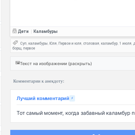
Дети
Каламбуры
|
Суп
каламбуры
Юля
Первое и юля
столовая
каламбур
1 июля
,
,
,
,
,
,
,
борщ
первое
,
🖼️
Текст на изображении (раскрыть)
Комментарии к анекдоту:
Лучший комментарий
⚡
Тот самый момент, когда забавный каламбур по