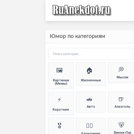
Юмор по категориям
💭
🖼️
🏠
Мысли
Картинки
Жизненные
(Мемы)
🚗
🍺
⚡
Авто
Алкоголь
Короткие
🐻
🎖️
👱‍♀️
Винни-Пух
Блондинки