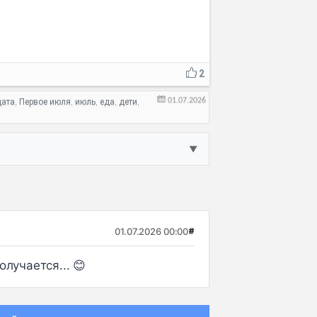
2
01.07.2026
дата
Первое июля
июль
еда
дети
,
,
,
,
,
▼
01.07.2026 00:00
#
лучается... 😊