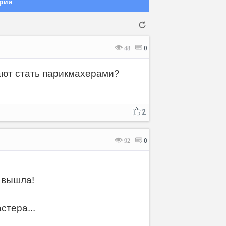
рий
48
0
тают стать парикмахерами?
Отмена
Отправить
2
92
0
 вышла!
стера...