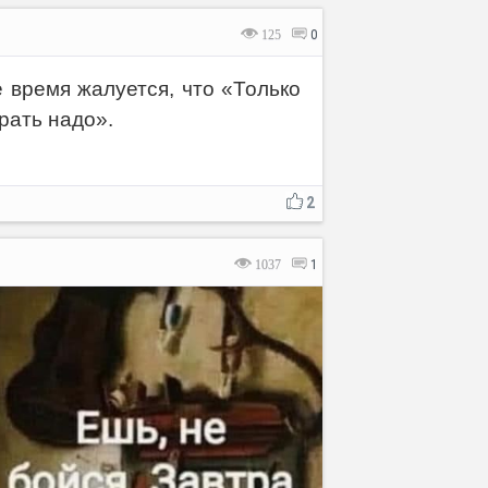
125
0
ё время жалуется, что «Только
ирать надо».
2
1037
1