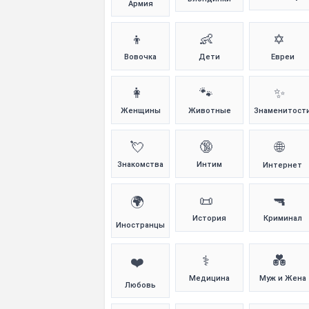
Армия
👦
👶
✡️
Вовочка
Дети
Евреи
👩
🐾
✨
Женщины
Животные
Знаменитост
💘
🔞
🌐
Знакомства
Интим
Интернет
📜
🔫
🌍
История
Криминал
Иностранцы
⚕️
💑
❤️
Медицина
Муж и Жена
Любовь