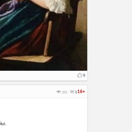
9
16+
203
0
бы.