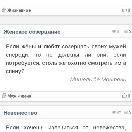
Жизненное
0
Женское созерцание
81
0
Если жёны и любят созерцать своих мужей
спереди, то не должны ли они, если
потребуется, столь же охотно смотреть им в
спину?
Мишель де Монтень
Муж и жена
0
Невежество
67
0
Если хочешь излечиться от невежества,