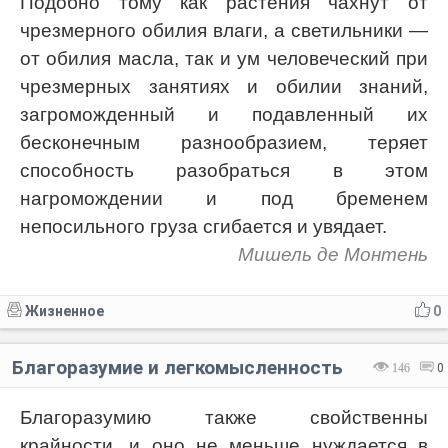
Подобно тому как растения чахнут от
чрезмерного обилия влаги, а светильники —
от обилия масла, так и ум человеческий при
чрезмерных занятиях и обилии знаний,
загроможденный и подавленный их
бесконечным разнообразием, теряет
способность разобраться в этом
нагромождении и под бременем
непосильного груза сгибается и увядает.
Мишель де Монтень
Жизненное
0
Благоразумие и легкомысленность
146
0
Благоразумию также свойственны
крайности, и оно не меньше нуждается в