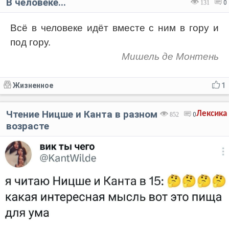
В человеке...
131
0
Всё в человеке идёт вместе с ним в гору и
под гору.
Мишель де Монтень
Жизненное
1
Чтение Ницше и Канта в разном
Лексика
852
0
возрасте