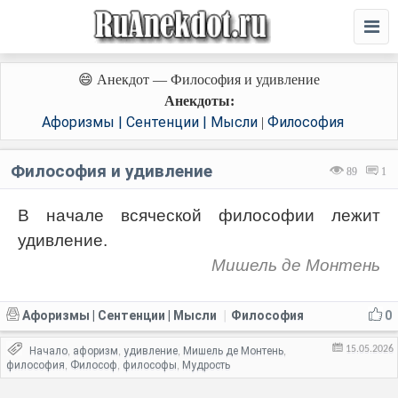
😄 Анекдот — Философия и удивление
Анекдоты:
Афоризмы | Сентенции | Мысли
Философия
|
Философия и удивление
89
1
В начале всяческой философии лежит
удивление.
Мишель де Монтень
Афоризмы | Сентенции | Мысли
Философия
0
|
15.05.2026
Начало
афоризм
удивление
Мишель де Монтень
,
,
,
,
философия
Философ
философы
Мудрость
,
,
,