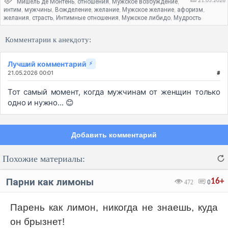
21.05.2026
Мишель де Монтень
отношения
Мужское возбуждение
,
,
,
интим
мужчины
Вожделение
желание
Мужское желание
афоризм
,
,
,
,
,
,
желания
страсть
Интимные отношения
Мужское либидо
Мудрость
,
,
,
,
Комментарии к анекдоту:
Лучший комментарий
⚡
21.05.2026 00:01
#
Тот самый момент, когда мужчинам от женщин только
одно и нужно... 😊
Добавить комментарий
Похожие материалы:
Парни как лимоны
16+
472
0
Парень как лимон, никогда не знаешь, куда
он брызнет!
Код: