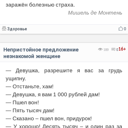
заражён болезнью страха.
Мишель де Монтень
Здоровье
0
Непристойное предложение
16+
189
0
незнакомой женщине
— Девушка, разрешите я вас за грудь
ущипну.
— Отстаньте, хам!
— Девушка, я вам 1 000 рублей дам!
— Пшел вон!
— Пять тысяч дам!
— Сказано – пшел вон, придурок!
— У хорошо! Десять тысяч – и один раз за