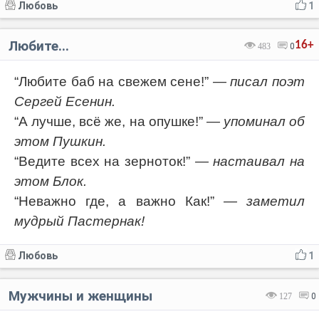
Любовь
1
Любите...
16+
483
0
“Любите баб на свежем сене!”
— писал поэт
Сергей Есенин.
“А лучше, всё же, на опушке!”
— упоминал об
этом Пушкин.
“Ведите всех на зерноток!”
— настаивал на
этом Блок.
“Неважно где, а важно Как!”
— заметил
мудрый Пастернак!
Любовь
1
Мужчины и женщины
127
0