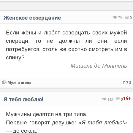
Женское созерцание
79
0
Если жёны и любят созерцать своих мужей
спереди, то не должны ли они, если
потребуется, столь же охотно смотреть им в
спину?
Мишель де Монтень
Муж и жена
0
Я тебя люблю!
16+
143
0
Мужчины делятся на три типа.
Первые говорят девушке:
«Я тебя люблю!»
— до секса.