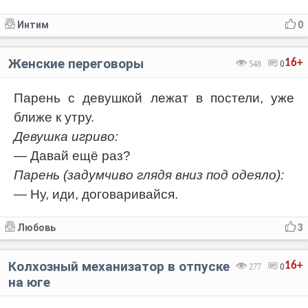
Отмена
Отправить
Интим
0
Женские переговоры
16+
548
0
Парень с девушкой лежат в постели, уже
ближе к утру.
Девушка игриво:
— Давай ещё раз?
Парень (задумчиво глядя вниз под одеяло):
— Ну, иди, договаривайся.
Любовь
3
Колхозный механизатор в отпуске
16+
277
0
на юге