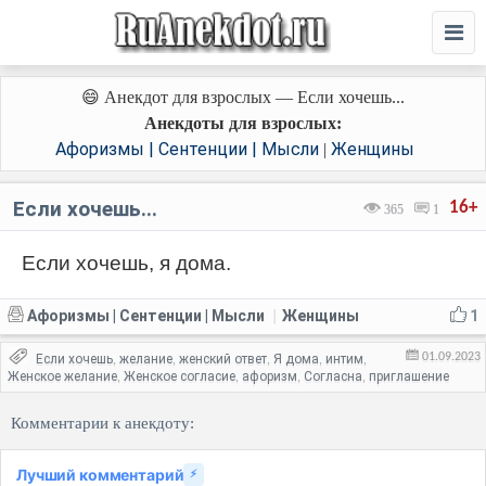
😄 Анекдот для взрослых — Если хочешь...
Анекдоты для взрослых:
Афоризмы | Сентенции | Мысли
Женщины
|
Если хочешь...
16+
365
1
Если хочешь, я дома.
Афоризмы | Сентенции | Мысли
Женщины
1
|
01.09.2023
Если хочешь
желание
женский ответ
Я дома
интим
,
,
,
,
,
Женское желание
Женское согласие
афоризм
Согласна
приглашение
,
,
,
,
Комментарии к анекдоту:
Лучший комментарий
⚡