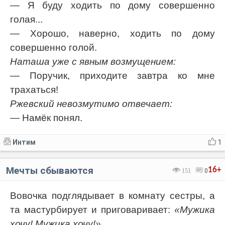
— Я буду ходить по дому совершенно
голая...
— Хорошо, наверно, ходить по дому
совершенно голой.
Наташа уже с явным возмущением:
— Поручик, приходите завтра ко мне
тpaxаться!
Ржевский невозмутимо отвечает:
— Намёк понял.
Интим
1
Мечты сбываются
16+
151
0
Вовочка подглядывает в комнату сестры, а
та мастурбирует и приговаривает:
«Мужика
хочу! Мужика хочу!»
.