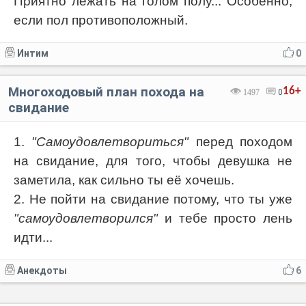
Приятно лежать на голом полу... Особенно,
если пол противоположный.
Интим
0
Многоходовый план похода на
16+
1497
0
свидание
1.
"Самоудовлетвориться"
перед походом
на свидание, для того, чтобы девушка не
заметила, как сильно ты её хочешь.
2. Не пойти на свидание потому, что ты уже
"самоудовлетворился"
и тебе просто лень
идти...
Анекдоты
6