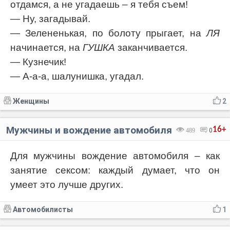
отдамся, а не угадаешь – я тебя съем!
— Ну, загадывай.
— Зелененькая, по болоту прыгает, на
ЛЯ
начинается, на
ГУШКА
заканчивается.
— Кузнечик!
— А-а-а, шалунишка, угадал.
Женщины
2
Мужчины и вождение автомобиля
16+
489
0
Для мужчины вождение автомобиля – как
занятие сексом: каждый думает, что он
умеет это лучше других.
Автомобилисты
1