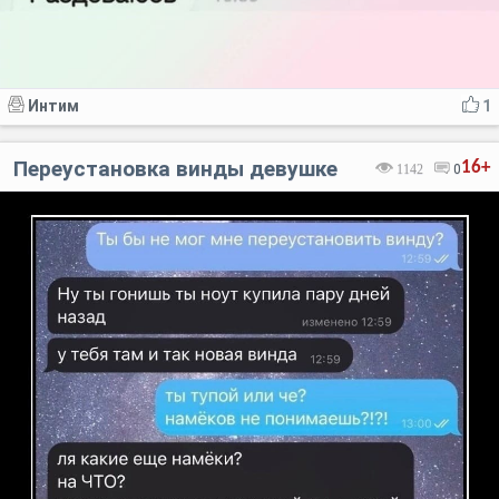
Интим
1
Переустановка винды девушке
16+
1142
0