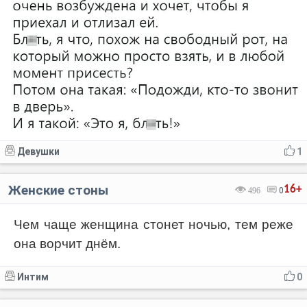
Девушки
1
Женские стоны
16+
496
0
Чем чаще женщина стонет ночью, тем реже
она ворчит днём.
Интим
0