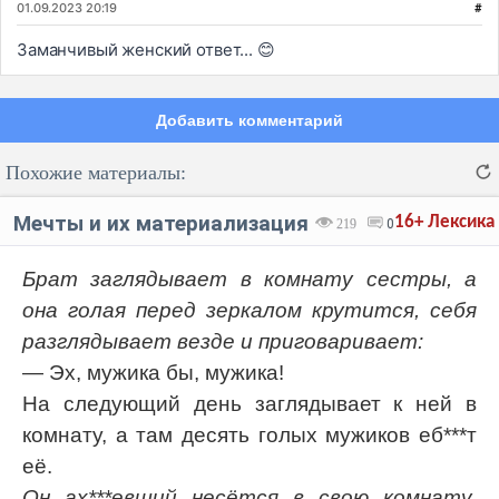
01.09.2023 20:19
#
Заманчивый женский ответ... 😊
Добавить комментарий
Похожие материалы:
Мечты и их материализация
16+
Лексика
219
0
Брат заглядывает в комнату сестры, а
она голая перед зеркалом крутится, себя
Код:
Отмена
Отправить
разглядывает везде и приговаривает:
— Эх, мужика бы, мужика!
На следующий день заглядывает к ней в
комнату, а там десять голых мужиков еб***т
её.
Он ах***евший несётся в свою комнату,