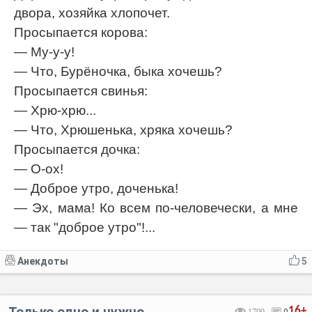
двора, хозяйка хлопочет.
Просыпается корова:
— Му-у-у!
— Что, Бурёночка, быка хочешь?
Просыпается свинья:
— Хрю-хрю...
— Что, Хрюшенька, хряка хочешь?
Просыпается дочка:
— О-ох!
— Доброе утро, доченька!
— Эх, мама! Ко всем по-человечески, а мне
— так "доброе утро"!...
Анекдоты
5
Только одно и нужно
16+