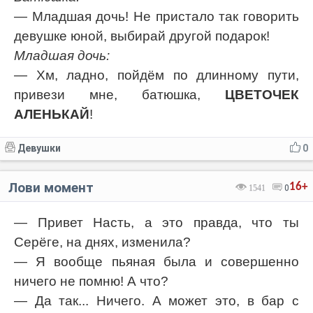
— Младшая дочь! Не пристало так говорить
девушке юной, выбирай другой подарок!
Младшая дочь:
— Хм, ладно, пойдём по длинному пути,
привези мне, батюшка,
ЦВЕТОЧЕК
АЛЕНЬКАЙ
!
Девушки
0
Лови момент
16+
1541
0
— Привет Насть, а это правда, что ты
Серёге, на днях, изменила?
— Я вообще пьяная была и совершенно
ничего не помню! А что?
— Да так... Ничего. А может это, в бар с