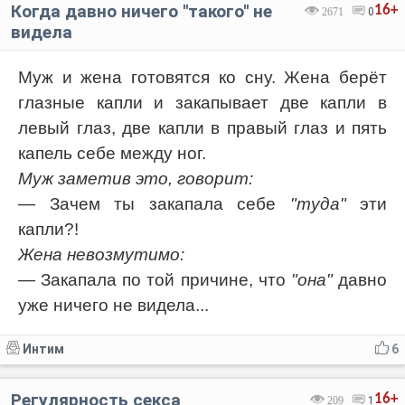
Когда давно ничего ''такого'' не
16+
2671
0
видела
Муж и жена готовятся ко сну. Жена берёт
глазные капли и закапывает две капли в
левый глаз, две капли в правый глаз и пять
капель себе между ног.
Муж заметив это, говорит:
— Зачем ты закапала себе
"туда"
эти
капли?!
Жена невозмутимо:
— Закапала по той причине, что
"она"
давно
уже ничего не видела...
Интим
6
Регулярность секса
16+
209
1