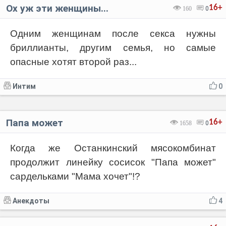
Ох уж эти женщины...
16+
160
0
Одним женщинам после секса нужны
бриллианты, другим семья, но самые
опасные хотят второй раз...
Интим
0
Папа может
16+
1658
0
Когда же Останкинский мясокомбинат
продолжит линейку сосисок "Папа может"
сардельками "Мама хочет"!?
Анекдоты
4