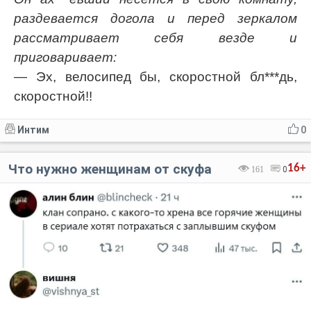
раздевается догола и перед зеркалом
рассматривает себя везде и
приговаривает:
— Эх, велосипед бы, скоростной бл***дь,
скоростной!!
Интим
0
Что нужно женщинам от скуфа
16+
161
0