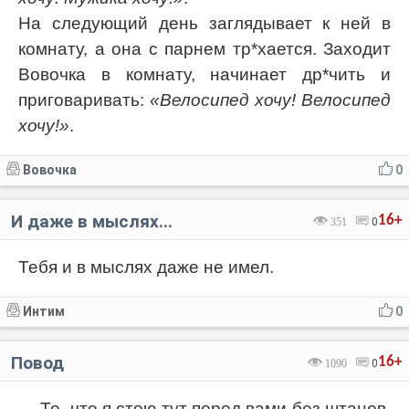
На следующий день заглядывает к ней в
комнату, а она с парнем тр*хается. Заходит
Вовочка в комнату, начинает др*чить и
приговаривать:
«Велосипед хочу! Велосипед
хочу!»
.
Вовочка
0
И даже в мыслях...
16+
351
0
Тебя и в мыслях даже не имел.
Интим
0
Повод
16+
1090
0
— То, что я стою тут перед вами без штанов,