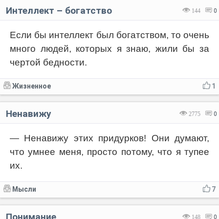
Интеллект – богатство
144
0
Если бы интеллект был богатством, то очень
много людей, которых я знаю, жили бы за
чертой бедности.
Жизненное
1
Ненавижу
2775
0
— Ненавижу этих придурков! Они думают,
что умнее меня, просто потому, что я тупее
их.
Мысли
7
Понимание
148
0