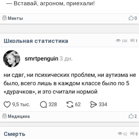
— Вставай, агроном, приехали!
Менты
0
Школьная статистика
186
1
Медицина
2
Смерть
62
0