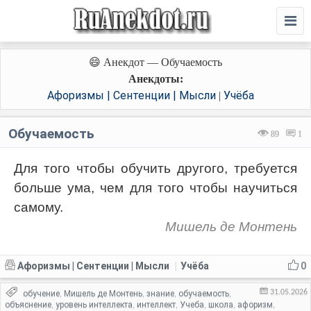
😄 Анекдот — Обучаемость
Анекдоты:
Афоризмы | Сентенции | Мысли
Учёба
|
Обучаемость
89
1
Для того чтобы обучить другого, требуется
больше ума, чем для того чтобы научиться
самому.
Мишель де Монтень
Афоризмы | Сентенции | Мысли
Учёба
0
|
31.05.2026
обучение
Мишель де Монтень
знание
обучаемость
,
,
,
,
объяснение
уровень интеллекта
интеллект
Учеба
школа
афоризм
,
,
,
,
,
,