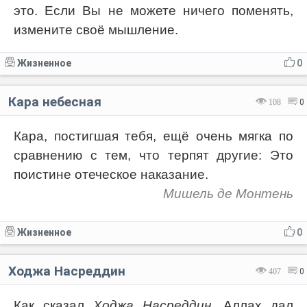
это. Если Вы не можете ничего поменять,
измените своё мышление.
Жизненное
0
Кара небесная
108
0
Кара, постигшая тебя, ещё очень мягка по
сравнению с тем, что терпят другие: Это
поистине отеческое наказание.
Мишель де Монтень
Жизненное
0
Ходжа Насреддин
407
0
Как сказал
Ходжа Насреддин
, Аллах дал