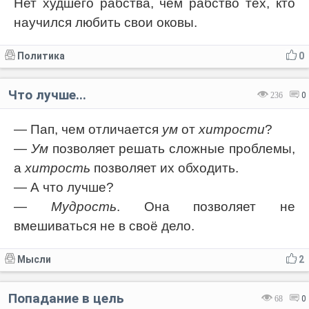
Нет худшего рабства, чем рабство тех, кто
научился любить свои оковы.
Политика
0
Что лучше...
236
0
— Пап, чем отличается
ум
от
хитрости
?
—
Ум
позволяет решать сложные проблемы,
а
хитрость
позволяет их обходить.
— А что лучше?
—
Мудрость
. Она позволяет не
вмешиваться не в своё дело.
Мысли
2
Попадание в цель
68
0