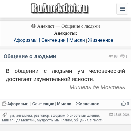
😄 Анекдот — Общение с людьми
Анекдоты:
Афоризмы | Сентенции | Мысли
Жизненное
|
Общение с людьми
98
1
В общении с людьми ум человеческий
достигает изумительной ясности.
Мишель де Монтень
Афоризмы | Сентенции | Мысли
Жизненное
0
|
16.05.2026
ум
интеллект
разговор
афоризм
Ясность мышления
,
,
,
,
,
Мишель де Монтень
Мудрость
мышление
общение
Ясность
,
,
,
,