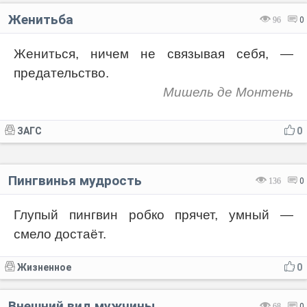
Женитьба
96
0
Жениться, ничем не связывая себя, —
предательство.
Мишель де Монтень
ЗАГС
0
Пингвинья мудрость
136
0
Глупый пингвин робко прячет, умный —
смело достаёт.
Жизненное
0
Внешний вид мужчины
68
0