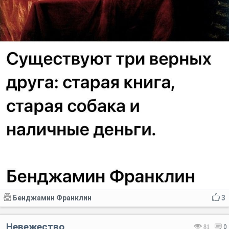
Бенджамин Франклин
3
Невежество
81
0