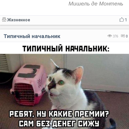
Мишель де Монтень
Жизненное
1
Типичный начальник
376
0