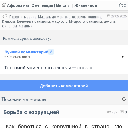
Афоризмы | Сентенции | Мысли
Жизненное
2
|
27.05.2026
Пересчитывание
Мишель де Монтень
афоризм
занятие
,
,
,
,
Купюры
Денежные банкноты
жадность
Мудрость
банкноты
деньги
,
,
,
,
,
,
финансы
Жадный
,
Комментарии к анекдоту:
Лучший комментарий
⚡
27.05.2026 00:01
#
Тот самый момент, когда деньги — это зло...
Добавить комментарий
Похожие материалы:
Борьба с коррупцией
427
0
Как бороться с коррупцией в стране, где