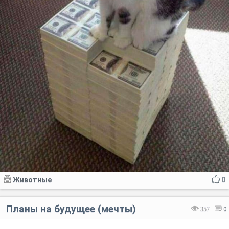
Животные
0
Планы на будущее (мечты)
357
0