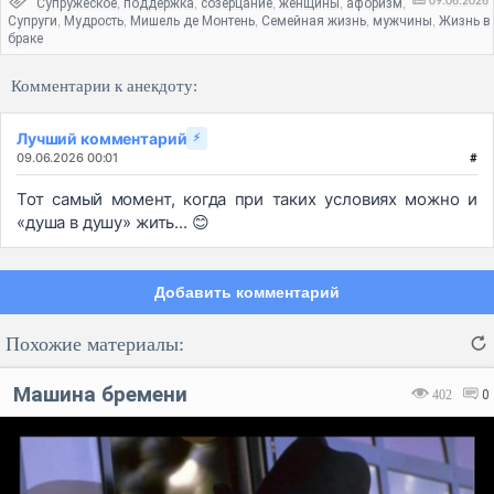
09.06.2026
Супружеское
поддержка
созерцание
женщины
афоризм
,
,
,
,
,
Супруги
Мудрость
Мишель де Монтень
Семейная жизнь
мужчины
Жизнь в
,
,
,
,
,
браке
Комментарии к анекдоту:
Лучший комментарий
⚡
09.06.2026 00:01
#
Тот самый момент, когда при таких условиях можно и
«душа в душу» жить... 😊
Добавить комментарий
Похожие материалы:
Машина бремени
402
0
Код: