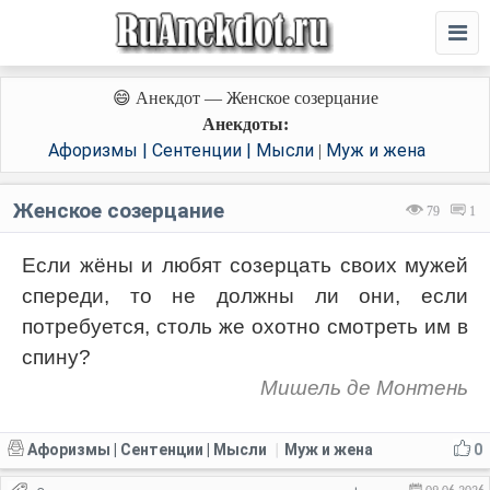
😄 Анекдот — Женское созерцание
Анекдоты:
Афоризмы | Сентенции | Мысли
Муж и жена
|
Женское созерцание
79
1
Если жёны и любят созерцать своих мужей
спереди, то не должны ли они, если
потребуется, столь же охотно смотреть им в
спину?
Мишель де Монтень
Афоризмы | Сентенции | Мысли
Муж и жена
0
|