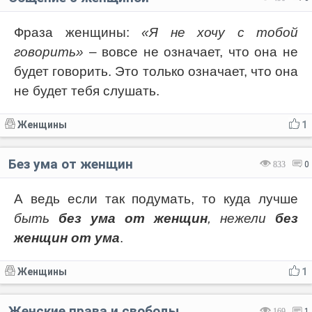
Фраза женщины:
«Я не хочу с тобой
говорить»
– вовсе не означает, что она не
будет говорить. Это только означает, что она
не будет тебя слушать.
Женщины
1
Без ума от женщин
833
0
А ведь если так подумать, то куда лучше
быть
без ума от женщин
, нежели
без
женщин от ума
.
Женщины
1
Женские права и свободы
169
1