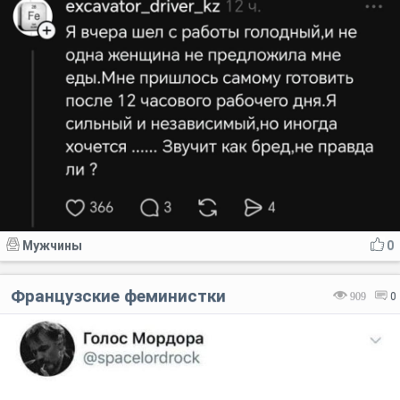
Мужчины
0
Французские феминистки
909
0