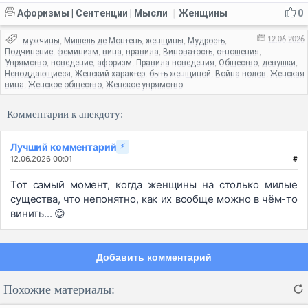
Афоризмы | Сентенции | Мысли
Женщины
0
|
12.06.2026
мужчины
Мишель де Монтень
женщины
Мудрость
,
,
,
,
Подчинение
феминизм
вина
правила
Виноватость
отношения
,
,
,
,
,
,
Упрямство
поведение
афоризм
Правила поведения
Общество
девушки
,
,
,
,
,
,
Неподдающиеся
Женский характер
быть женщиной
Война полов
Женская
,
,
,
,
вина
Женское общество
Женское упрямство
,
,
Комментарии к анекдоту:
Лучший комментарий
⚡
12.06.2026 00:01
#
Тот самый момент, когда женщины на столько милые
существа, что непонятно, как их вообще можно в чём-то
винить... 😊
Добавить комментарий
Похожие материалы: