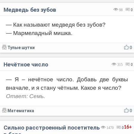
Медведь без зубов
98
0
— Как называют медведя без зубов?
— Мармеладный мишка.
Тупые шутки
0
Нечётное число
315
0
— Я – нечётное число. Добавь две буквы
вначале, и я стану чётным. Какое я число?
Ответ: Семь.
Математика
0
Сильно расстроенный посетитель
16+
1470
0