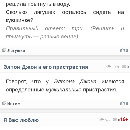
решила прыгнуть в воду.
Сколько лягушек осталось сидеть на
кувшинке?
Правильный ответ: три. (Решить и
прыгнуть — разные вещи!)
Лягушки
0
Элтон Джон и его пристрастия
1009
0
Говорят, что у
Элтона Джона
имеются
определённые
мужикальные
пристрастия.
Интим
8
Я Вас люблю
16+
577
0