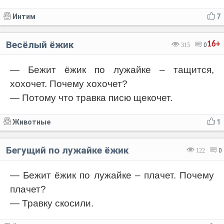
Интим
7
Весёлый ёжик
16+
315
0
— Бежит ёжик по лужайке – тащится,
хохочет. Почему хохочет?
— Потому что травка писю щекочет.
Животные
1
Бегущий по лужайке ёжик
122
0
— Бежит ёжик по лужайке – плачет. Почему
плачет?
— Травку скосили.