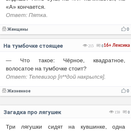
«А» кончается.
Ответ: Пятка.
Женщины
0
На тумбочке стоящее
16+
Лексика
215
0
— Что такое: Чёрное, квадратное,
волосатое на тумбочке стоит?
Ответ: Телевизор [п**дой накрылся].
Жизненное
0
Загадка про лягушек
159
0
Три лягушки сидят на кувшинке, одна