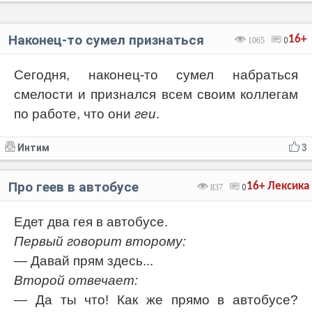
Наконец-то сумел признаться
16+
1065
0
Сегодня, наконец-то сумел набраться
смелости и признался всем своим коллегам
по работе, что они
геи
.
Интим
3
Про геев в автобусе
16+
Лексика
837
0
Едет два гея в автобусе.
Первый говорит второму:
— Давай прям здесь...
Второй отвечает:
— Да ты что! Как же прямо в автобусе?