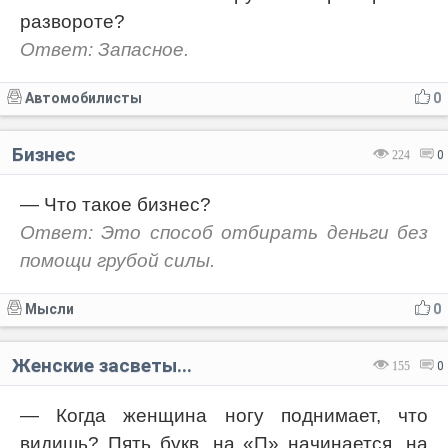
развороте?
Ответ: Запасное.
Автомобилисты
0
Бизнес
224
0
— Что такое бизнес?
Ответ: Это способ отбирать деньги без
помощи грубой силы.
Мысли
0
Женские засветы...
155
0
— Когда женщина ногу поднимает, что
видишь? Пять букв, на «П» начинается, на