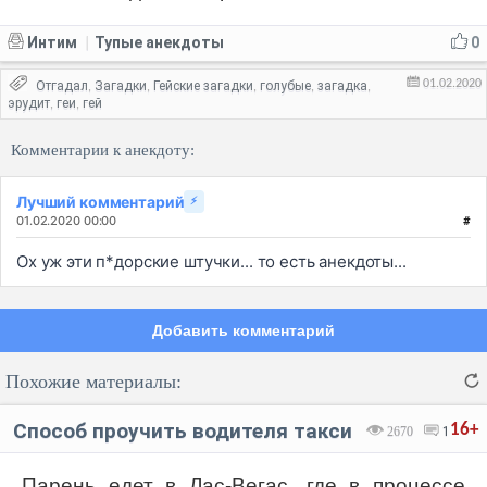
Интим
Тупые анекдоты
0
|
01.02.2020
Отгадал
Загадки
Гейские загадки
голубые
загадка
,
,
,
,
,
эрудит
геи
гей
,
,
Комментарии к анекдоту:
Лучший комментарий
⚡
01.02.2020 00:00
#
Ох уж эти п*дорские штучки... то есть анекдоты...
Добавить комментарий
Похожие материалы:
Способ проучить водителя такси
16+
2670
1
Парень едет в Лас-Вегас, где в процессе