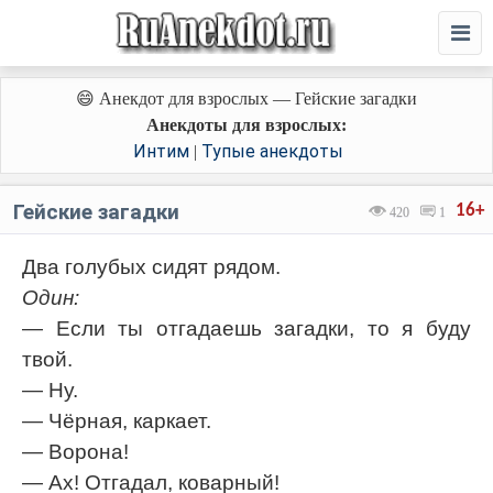
😄 Анекдот для взрослых — Гейские загадки
Анекдоты для взрослых:
Интим
Тупые анекдоты
|
Гейские загадки
16+
420
1
Два голубых сидят рядом.
Один:
— Если ты отгадаешь загадки, то я буду
твой.
— Ну.
— Чёрная, каркает.
— Ворона!
— Ах! Отгадал, коварный!