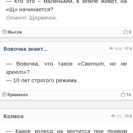
— Кто это – маленький, в земле живёт, на
«Щ» начинается?
Ответ: Щервячок.
Мысли
0
Вовочка знает...
3036
0
— Вовочка, что такое
«Светит, но не
греет»
?
— 10 лет строгого режима.
Криминал
16
Колесо
171
0
— Какое колесо не крутится при правом