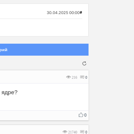
30.04.2025 00:00
#
рий
216
0
 ядре?
Отмена
Отправить
0
21740
0