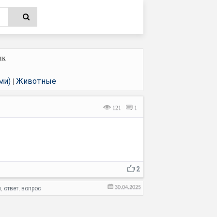
ик
ми)
Животные
|
121
1
2
30.04.2025
и
ответ
вопрос
,
,