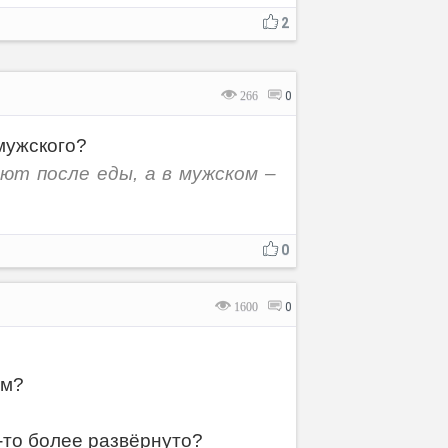
2
266
0
мужского?
т после еды, а в мужском –
0
1600
0
ом?
-то более развёрнуто?