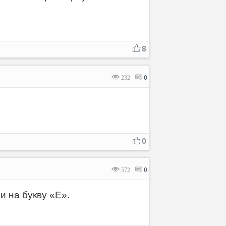
8
232
0
0
572
0
и на букву «Е».