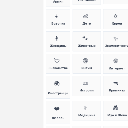
Армия
👦
👶
✡️
Вовочка
Дети
Евреи
👩
🐾
✨
Женщины
Животные
Знаменитост
💘
🔞
🌐
Знакомства
Интим
Интернет
📜
🔫
🌍
История
Криминал
Иностранцы
⚕️
💑
❤️
Медицина
Муж и Жена
Любовь