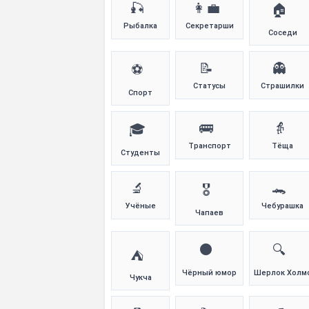
🎣
👩‍💼
🏠
Рыбалка
Секретарши
Соседи
📝
👻
⚽
Статусы
Страшилки
Спорт
🚌
👵
🎓
Транспорт
Тёща
Студенты
🔬
🐊
🎖️
Учёные
Чебурашка
Чапаев
⚫
🔍
⛺
Чёрный юмор
Шерлок Холм
Чукча