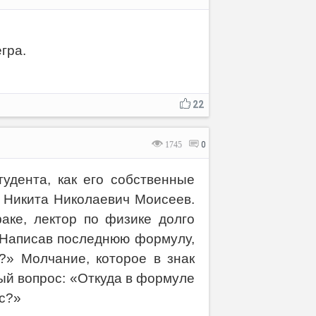
гра.
22
1745
0
удента, как его собственные
. Никита Николаевич Моисеев.
ке, лектор по физике долго
 Написав последнюю формулу,
?» Молчание, которое в знак
ый вопрос: «Откуда в формуле
кс?»