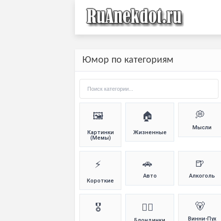
Юмор по категориям
💭
🖼️
🏠
Мысли
Картинки
Жизненные
(Мемы)
🚗
🍺
⚡
Авто
Алкоголь
Короткие
🐻
🎖️
👱‍♀️
Винни-Пух
Блондинки