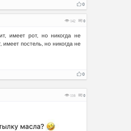
0
142
0
т, имеет рот, но никогда не
т, имеет постель, но никогда не
0
116
0