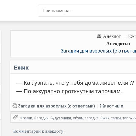
😄 Анекдот — Ёж
Анекдоты:
Загадки для взрослых (с ответа
Ёжик
— Как узнать, что у тебя дома живет ёжик?
— По аккуратно проткнутым тапочкам.
Загадки для взрослых (с ответами)
Животные
|
иголки
Загадки
Будут знаки
обувь
загадка
Ёжик
тапки
тапочк
,
,
,
,
,
,
,
Комментарии к анекдоту: