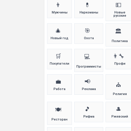
👨
💊
💵
Мужчины
Наркоманы
Новые
русские
🎄
🎯
🏛️
Новый год
Охота
Политика
🛒
👨‍🔧
💻
Покупатели
Профи
Программисты
💼
📢
⛪
Работа
Реклама
Религия
🎵
🎩
🍽️
Рифма
Ржевский
Ресторан