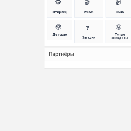
🕵️
🎬
📹
Штирлиц
Webm
Coub
🧒
🤪
❓
Детские
Тупые
Загадки
анекдоты
Партнёры