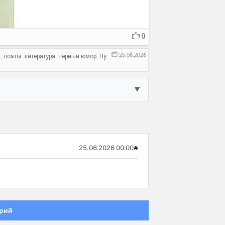
0
25.06.2026
к
поэты
литература
черный юмор
Ну
,
,
,
,
▼
25.06.2026 00:00
#
рий