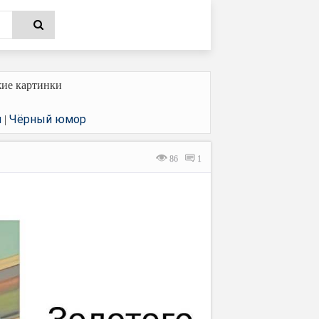
ие картинки
и
Чёрный юмор
|
86
1