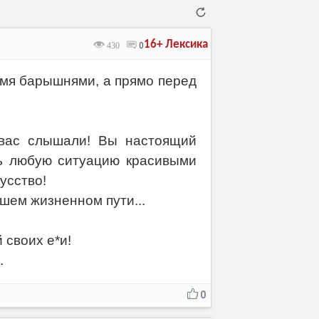
16+
Лексика
430
0
умя барышнями, а прямо перед
Отмена
Отправить
 вас слышали! Вы настоящий
ть любую ситуацию красивыми
усство!
ашем жизненном пути...
 своих е*и!
.
0