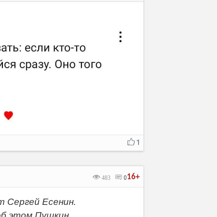
1
16+
483
0
т Сергей Есенин.
об этом Пушкин.