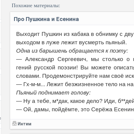
Похожие материалы:
Про Пушкина и Есенина
Выходит Пушкин из кабака в обнимку с дв
выходом в луже лежит вусмерть пьяный.
Код:
Одна из барышень обращается к поэту:
— Александр Сергеевич, мы столько о
гений русской поэзии! Вы можете описа
словами. Продемонстрируйте нам своё иск
— Гх-м-м... Лежит безжизненное тело на н
Пьяный поднимает голову:
— Ну а тебе, м*дак, какое дело? Иди, б**дей
— Ой, дамы, пойдёмте, это Серёжа Есенин
с
Интим