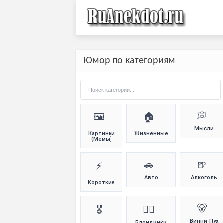
Юмор по категориям
💭
🖼️
🏠
Мысли
Картинки
Жизненные
(Мемы)
🚗
🍺
⚡
Авто
Алкоголь
Короткие
🐻
🎖️
👱‍♀️
Винни-Пух
Блондинки