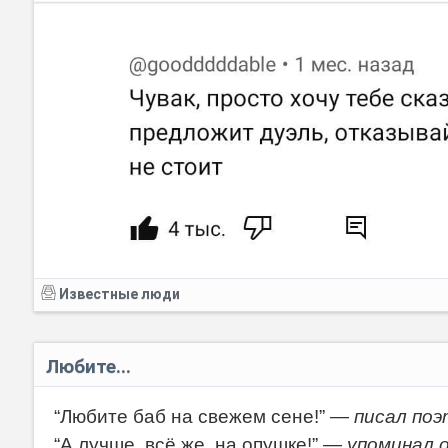
Известные люди
Любите...
“Любите баб на свежем сене!”
— писал поэ
“А лучше, всё же, на опушке!”
— упоминал 