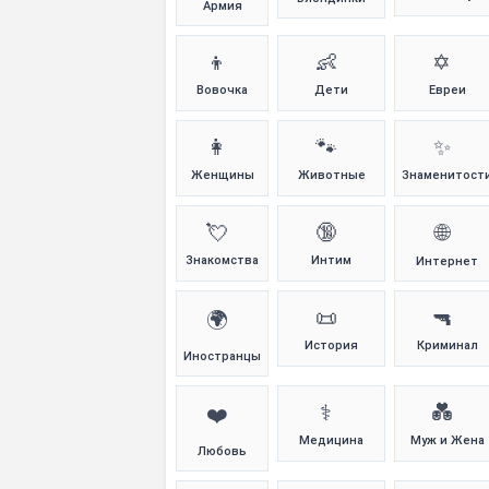
Армия
👦
👶
✡️
Вовочка
Дети
Евреи
👩
🐾
✨
Женщины
Животные
Знаменитост
💘
🔞
🌐
Знакомства
Интим
Интернет
📜
🔫
🌍
История
Криминал
Иностранцы
⚕️
💑
❤️
Медицина
Муж и Жена
Любовь