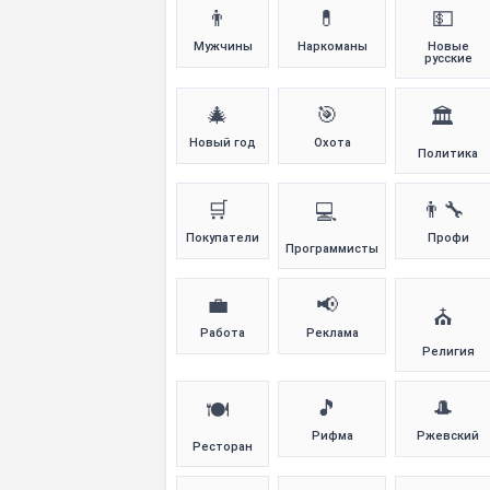
👨
💊
💵
Мужчины
Наркоманы
Новые
русские
🎄
🎯
🏛️
Новый год
Охота
Политика
🛒
👨‍🔧
💻
Покупатели
Профи
Программисты
💼
📢
⛪
Работа
Реклама
Религия
🎵
🎩
🍽️
Рифма
Ржевский
Ресторан