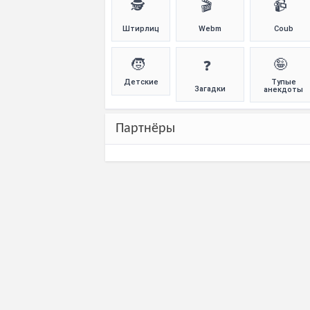
🕵️
🎬
📹
Штирлиц
Webm
Coub
🧒
🤪
❓
Детские
Тупые
Загадки
анекдоты
Партнёры