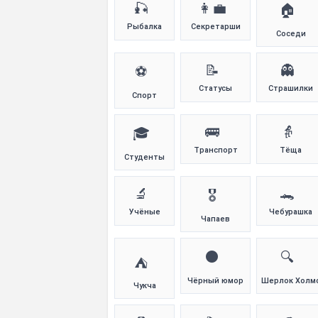
🎣
👩‍💼
🏠
Рыбалка
Секретарши
Соседи
📝
👻
⚽
Статусы
Страшилки
Спорт
🚌
👵
🎓
Транспорт
Тёща
Студенты
🔬
🐊
🎖️
Учёные
Чебурашка
Чапаев
⚫
🔍
⛺
Чёрный юмор
Шерлок Холм
Чукча