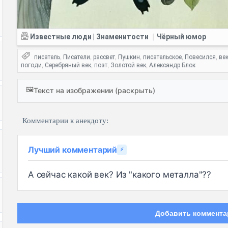
Известные люди | Знаменитости
Чёрный юмор
|
писатель
Писатели
рассвет
Пушкин
писательское
Повесился
ве
,
,
,
,
,
,
погоди
Серебряный век
поэт
Золотой век
Александр Блок
,
,
,
,
🖼️
Текст на изображении (раскрыть)
Комментарии к анекдоту:
Лучший комментарий
⚡
А сейчас какой век? Из "какого металла"??
Добавить коммента