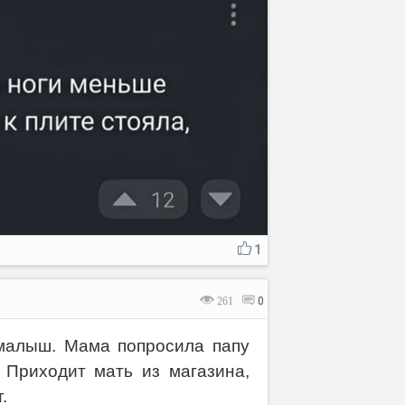
1
261
0
 малыш. Мама попросила папу
 Приходит мать из магазина,
.