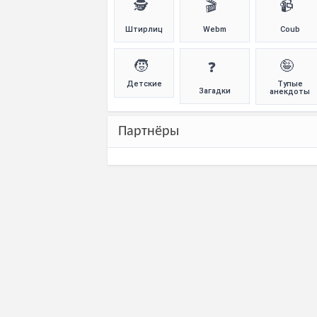
🕵️
🎬
📹
Штирлиц
Webm
Coub
🧒
🤪
❓
Детские
Тупые
Загадки
анекдоты
Партнёры