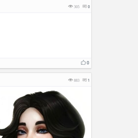
305
0
0
883
1