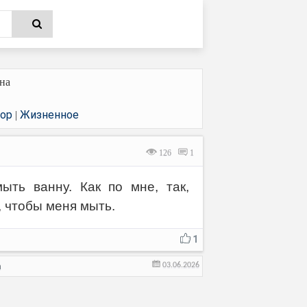
на
мор
Жизненное
|
126
1
ыть ванну. Как по мне, так,
, чтобы меня мыть.
1
03.06.2026
а