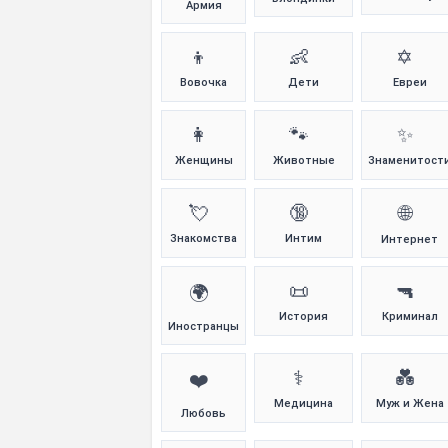
Армия
👦
👶
✡️
Вовочка
Дети
Евреи
👩
🐾
✨
Женщины
Животные
Знаменитост
💘
🔞
🌐
Знакомства
Интим
Интернет
📜
🔫
🌍
История
Криминал
Иностранцы
⚕️
💑
❤️
Медицина
Муж и Жена
Любовь