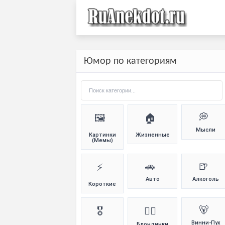
Юмор по категориям
💭
🖼️
🏠
Мысли
Картинки
Жизненные
(Мемы)
🚗
🍺
⚡
Авто
Алкоголь
Короткие
🐻
🎖️
👱‍♀️
Винни-Пух
Блондинки