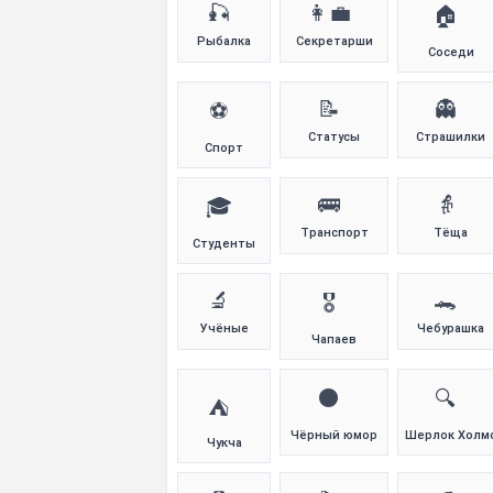
🎣
👩‍💼
🏠
Рыбалка
Секретарши
Соседи
📝
👻
⚽
Статусы
Страшилки
Спорт
🚌
👵
🎓
Транспорт
Тёща
Студенты
🔬
🐊
🎖️
Учёные
Чебурашка
Чапаев
⚫
🔍
⛺
Чёрный юмор
Шерлок Холм
Чукча