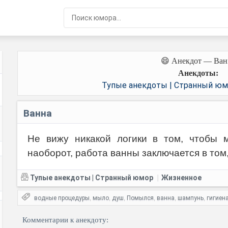
😄 Анекдот — Ван
Анекдоты:
Тупые анекдоты | Странный ю
Ванна
Не вижу никакой логики в том, чтобы м
наоборот, работа ванны заключается в том
Тупые анекдоты | Странный юмор
Жизненное
|
водные процедуры
мыло
душ
Помылся
ванна
шампунь
гигиен
,
,
,
,
,
,
Комментарии к анекдоту: