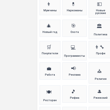
👨
💊
💵
Мужчины
Наркоманы
Новые
русские
🎄
🎯
🏛️
Новый год
Охота
Политика
🛒
👨‍🔧
💻
Покупатели
Профи
Программисты
💼
📢
⛪
Работа
Реклама
Религия
🎵
🎩
🍽️
Рифма
Ржевский
Ресторан