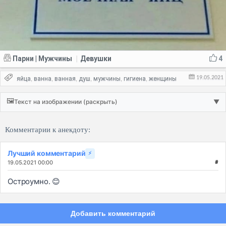
Парни | Мужчины
Девушки
4
|
19.05.2021
яйца
ванна
ванная
душ
мужчины
гигиена
женщины
,
,
,
,
,
,
🖼️
Текст на изображении (раскрыть)
▼
Комментарии к анекдоту:
Лучший комментарий
⚡
19.05.2021 00:00
#
Остроумно. 😊
Добавить комментарий