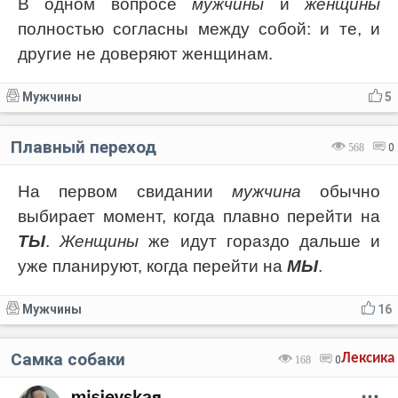
В одном вопросе
мужчины
и
женщины
полностью согласны между собой: и те, и
другие не доверяют женщинам.
Мужчины
5
Плавный переход
568
0
На первом свидании
мужчина
обычно
выбирает момент, когда плавно перейти на
ТЫ
.
Женщины
же идут гораздо дальше и
уже планируют, когда перейти на
МЫ
.
Мужчины
16
Самка собаки
Лексика
168
0