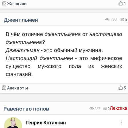
Женщины
1
Джентльмен
1358
0
В чём отличие
джентльмена
от
настоящего
джентльмена
?
Джентльмен
- это обычный мужчина.
Настоящий джентльмен
- это мифическое
существо мужского пола из женских
фантазий.
Анекдоты
5
Равенство полов
Лексика
387
0