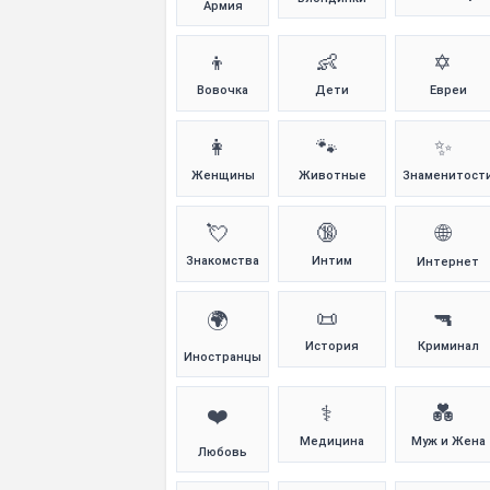
Армия
👦
👶
✡️
Вовочка
Дети
Евреи
👩
🐾
✨
Женщины
Животные
Знаменитост
💘
🔞
🌐
Знакомства
Интим
Интернет
📜
🔫
🌍
История
Криминал
Иностранцы
⚕️
💑
❤️
Медицина
Муж и Жена
Любовь