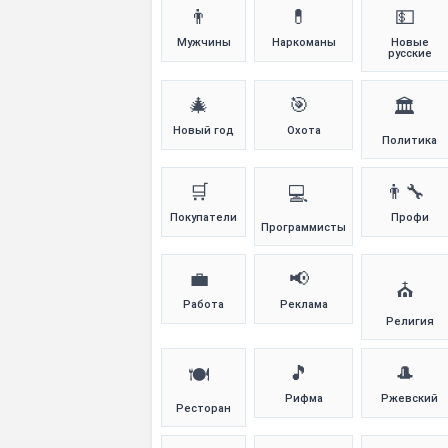
👨
💊
💵
Мужчины
Наркоманы
Новые
русские
🎄
🎯
🏛️
Новый год
Охота
Политика
🛒
👨‍🔧
💻
Покупатели
Профи
Программисты
💼
📢
⛪
Работа
Реклама
Религия
🎵
🎩
🍽️
Рифма
Ржевский
Ресторан