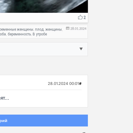
2
28.01.2024
ременные женщины
плод
женщины
,
,
,
оба
беременность
В утробе
,
,
▼
28.01.2024 00:01
#
т...
рий