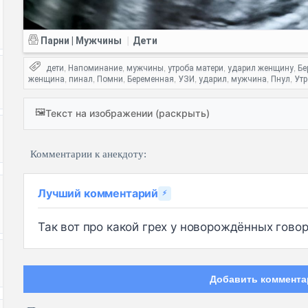
Парни | Мужчины
Дети
|
дети
Напоминание
мужчины
утроба матери
ударил женщину
Бе
,
,
,
,
,
женщина
пинал
Помни
Беременная
УЗИ
ударил
мужчина
Пнул
Утр
,
,
,
,
,
,
,
,
🖼️
Текст на изображении (раскрыть)
Комментарии к анекдоту:
Лучший комментарий
⚡
Так вот про какой грех у новорождённых говоря
Добавить коммента