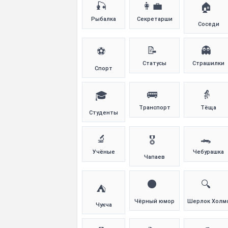
🎣
👩‍💼
🏠
Рыбалка
Секретарши
Соседи
📝
👻
⚽
Статусы
Страшилки
Спорт
🚌
👵
🎓
Транспорт
Тёща
Студенты
🔬
🐊
🎖️
Учёные
Чебурашка
Чапаев
⚫
🔍
⛺
Чёрный юмор
Шерлок Холм
Чукча