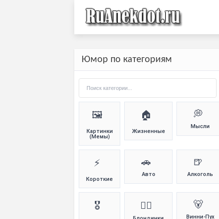
Юмор по категориям
💭
🖼️
🏠
Мысли
Картинки
Жизненные
(Мемы)
🚗
🍺
⚡
Авто
Алкоголь
Короткие
🐻
🎖️
👱‍♀️
Винни-Пух
Блондинки