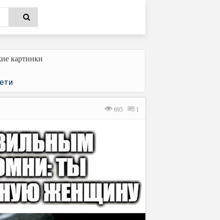
ие картинки
ети
695
1