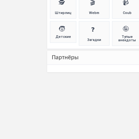
🕵️
🎬
📹
Штирлиц
Webm
Coub
🧒
🤪
❓
Детские
Тупые
Загадки
анекдоты
Партнёры