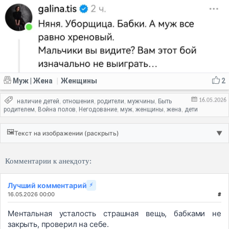
Муж | Жена
Женщины
2
|
16.05.2026
наличие детей
отношения
родители
мужчины
Быть
,
,
,
,
родителем
Война полов
Негодование
муж
женщины
жена
дети
,
,
,
,
,
,
🖼️
Текст на изображении (раскрыть)
▼
Комментарии к анекдоту:
Лучший комментарий
⚡
16.05.2026 00:00
#
Ментальная усталость страшная вещь, бабками не
закрыть, проверил на себе.