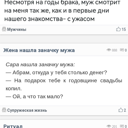
Мужчины
15
Жена нашла заначку мужа
888
0
Сара нашла заначку мужа:
— Абрам, откуда у тебя столько денег?
— На подарок тебе к годовщине свадьбы
копил.
— Ой, а что так мало?
Супружеская жизнь
2
Ритуал
201
0