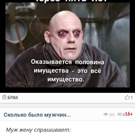
БРАК
1
Сколько было мужчин...
16+
315
0
Муж жену спрашивает: