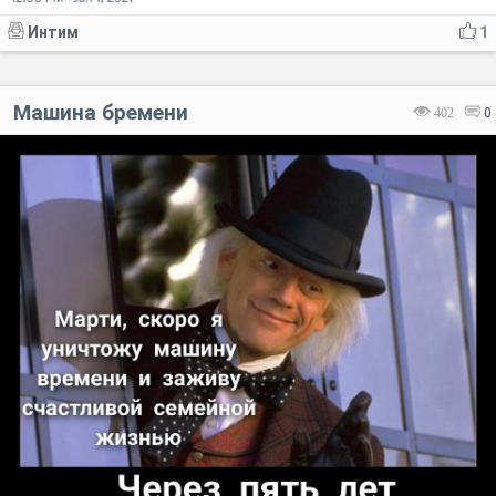
Интим
1
Машина бремени
402
0