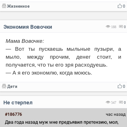
Жизненное
0
Экономия Вовочки
188
0
Мама Вовочке:
— Вот ты пускаешь мыльные пузыри, а
мыло, между прочим, денег стоит, и
получается, что ты его зря расходуешь.
— А я его экономлю, когда моюсь.
Дети
0
Не стерпел
547
0