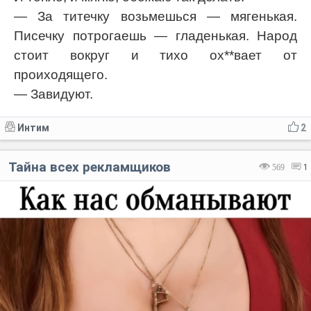
— За титечку возьмешься — мягенькая.
Писечку потрогаешь — гладенькая. Народ
стоит вокруг и тихо ох**вает от
проиходящего.
— Завидуют.
Интим
2
Тайна всех рекламщиков
569
1