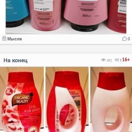
Мысли
0
На конец
16+
492
1