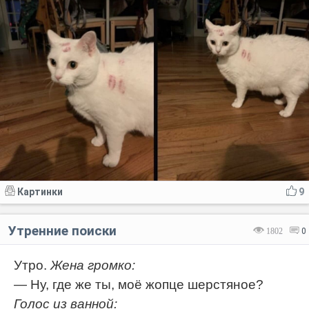
Картинки
9
Утренние поиски
1802
0
Утро.
Жена громко:
— Ну, где же ты, моё жопце шерстяное?
Голос из ванной: