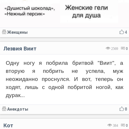
Женщины
4
Лезвия Виит
2569
0
Одну ногу я побрила бритвой "Виит", а
вторую я побрить не успела, муж
неожиданно проснулся. И вот, теперь он
ходят, лишь с одной побритой ногой, как
дурак...
Анекдоты
8
Кот
384
0