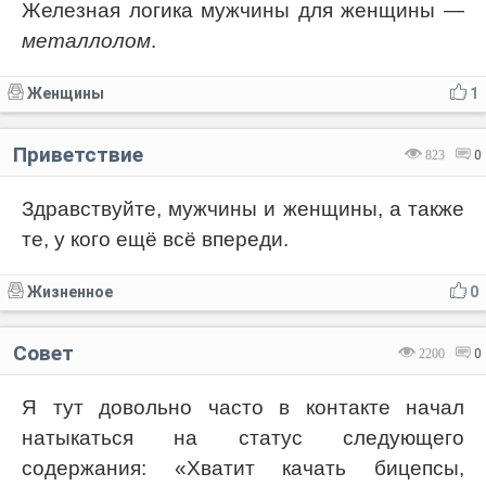
Железная логика мужчины для женщины —
металлолом
.
Женщины
1
Приветствие
823
0
Здравствуйте, мужчины и женщины, а также
те, у кого ещё всё впереди.
Жизненное
0
Совет
2200
0
Я тут довольно часто в контакте начал
натыкаться на статус следующего
содержания: «Хватит качать бицепсы,