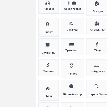
🎣
👩‍💼
🏠
Рыбалка
Секретарши
Соседи
📝
👻
⚽
Статусы
Страшилки
Спорт
🚌
👵
🎓
Транспорт
Тёща
Студенты
🔬
🐊
🎖️
Учёные
Чебурашка
Чапаев
⚫
🔍
⛺
Чёрный юмор
Шерлок Холм
Чукча