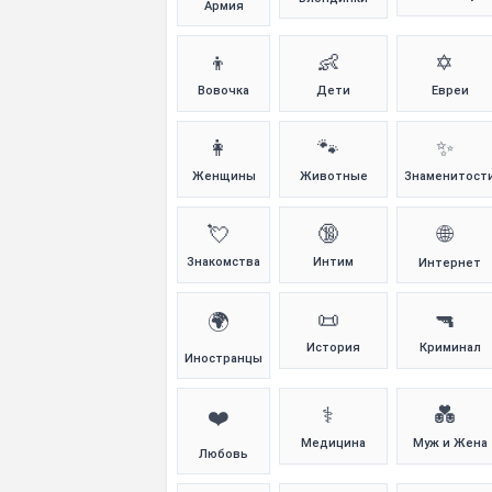
Армия
👦
👶
✡️
Вовочка
Дети
Евреи
👩
🐾
✨
Женщины
Животные
Знаменитост
💘
🔞
🌐
Знакомства
Интим
Интернет
📜
🔫
🌍
История
Криминал
Иностранцы
⚕️
💑
❤️
Медицина
Муж и Жена
Любовь