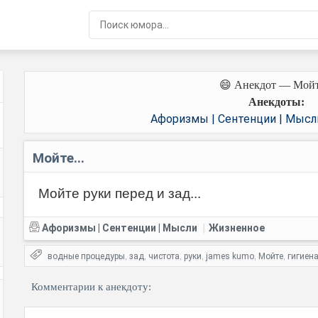
😄 Анекдот — Мойте
Анекдоты:
Афоризмы | Сентенции | Мысл
Мойте...
Мойте руки перед и зад...
Афоризмы | Сентенции | Мысли
Жизненное
|
водные процедуры
зад
чистота
руки
james kumo
Мойте
гигиен
,
,
,
,
,
,
Комментарии к анекдоту: