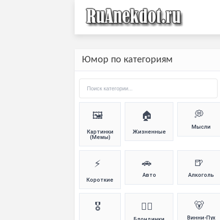
Юмор по категориям
💭
🖼️
🏠
Мысли
Картинки
Жизненные
(Мемы)
🚗
🍺
⚡
Авто
Алкоголь
Короткие
🐻
🎖️
👱‍♀️
Винни-Пух
Блондинки