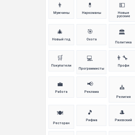
👨
💊
💵
Мужчины
Наркоманы
Новые
русские
🎄
🎯
🏛️
Новый год
Охота
Политика
🛒
👨‍🔧
💻
Покупатели
Профи
Программисты
💼
📢
⛪
Работа
Реклама
Религия
🎵
🎩
🍽️
Рифма
Ржевский
Ресторан