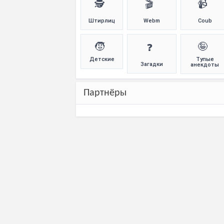
🕵️
🎬
📹
Штирлиц
Webm
Coub
🧒
🤪
❓
Детские
Тупые
Загадки
анекдоты
Партнёры