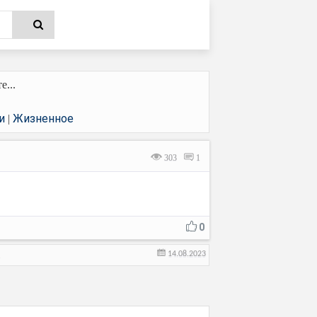
...
и
Жизненное
|
303
1
0
14.08.2023
а