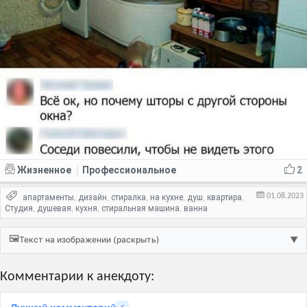
Жизненное
Профессиональное
2
|
01.08.2023
апартаменты
дизайн
стиралка
на кухне
душ
квартира
,
,
,
,
,
,
Студия
душевая
кухня
стиральная машина
ванна
,
,
,
,
🖼️
Текст на изображении (раскрыть)
▼
Комментарии к анекдоту: