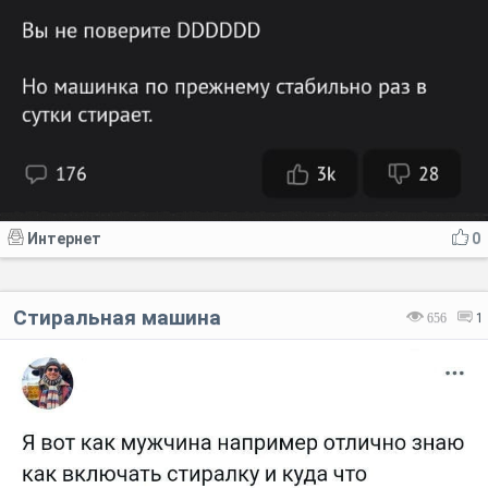
UPD 20.05.24 Машина по прежнему стабильно раз в сутки стирает. Проблем по прежнему никаких. Продолжаем вести наблюдение! Дополнение от 08.07.2024 UPD 08.07.24 Машина по прежнему стабильно раз в сутки стирает. Проблем по прежнему никаких. Продолжаем вести наблюдение! Где то раз в месяц, кстати, запускаю в холостую - чтобы прочистить барабан и механизмы от котошерсти и прочих засоров. Профилактика наше всё. Дополнение от 09.09.2024 UPD 09.09.24 Машина по прежнему стабильно раз в сутки стирает. Проблем по прежнему никаких. Продолжаем вести наблюдение! Дополнение от 03.11.2024 UPD 03.11.24 Вы не ждали, конечно, но... Машина по прежнему стабильно раз в сутки стирает. Проблем по прежнему никаких. Продолжаем вести наблюдение! Дополнение от 09.12.2024 UPD 09.12.24 Машина по прежнему стабильно раз в сутки стирает. Проблем по прежнему никаких. Продолжаем вести наблюдение! p.s. коты уже совсем жирные... Дополнение от 09.01.2025 UPD 09.01.25 Машинка по прежнему стабильно раз в сутки стирает. Проблем вуащпэ никаких. p.s. коты скоро лопнут... Дополнение от 02.02.2025 UPD 02.02.25 Машинка по прежнему стабильно раз в сутки стирает. Проблем ащпэ нэт. p.s. коты перестали раздуваться - холодая выдалась) Дополнение от 06.03.2025 UPD 06.03.25 зима не Машинка по прежнему стабильно раз в сутки стирает. Проблем ащпэ нэт да! Дополнение от 04.04.2025 UPD 04.04.25 Машинка по прежнему стабильно раз в сутки стирает. Проблем ащпэ нэт да! Дополнение от 05.05.2025 UPD 05.05.25 Машинка по прежнему стабильно раз в сутки стирает. Проблем ащпэ нэт да! Дополнение от 04.06.2025 UPD 04.06.25 Машинка по прежнему стабильно раз в сутки стирает. Проблем ащпэ нэт да! Дополнение от 11.07.2025 UPD 11.07.25 Машинка по прежнему стабильно раз в сутки стирает. Проблем ащпэ нэт да! Дополнение от 21.08.2025 UPD 21.08.25 вы не поверите DDDDDD Но машинка по прежнему стабильно раз в сутки стирает. Дополнение от 18.09.2025 UPD 18.09.25 вы не поверите DDDDDD Но машинка по прежнему стабильно раз в сутки стирает." onerror="this.style.display='none'">
Интернет
0
Стиральная машина
656
1