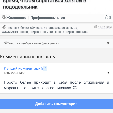
Жизненное
Профессиональное
8
|
17.02.2023
почему
белье
объяснение
стиральная машина
,
,
,
,
ОЖИДАНИЕ
вещи
стирка
Постирал
После стирки
стиралка
,
,
,
,
,
🖼️
Текст на изображении (раскрыть)
▼
Комментарии к анекдоту:
Лучший комментарий
⚡
17.02.2023 13:01
#
Просто бельё приходит в себя после отжимания и
морально готовится к развешиванию. 🤣
Добавить комментарий