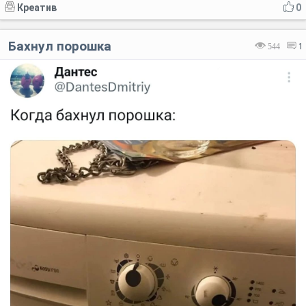
Креатив
0
Бахнул порошка
544
1