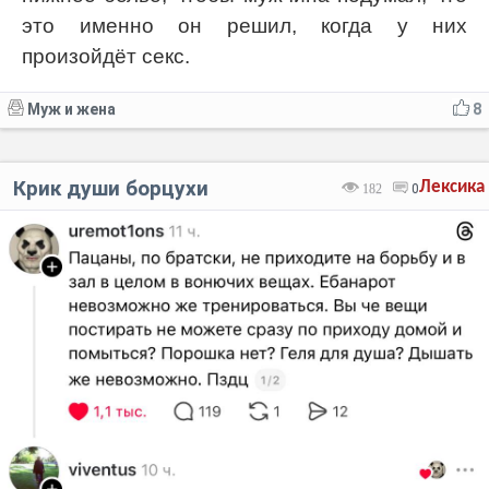
это именно он решил, когда у них
произойдёт секс.
Муж и жена
8
Крик души борцухи
Лексика
182
0