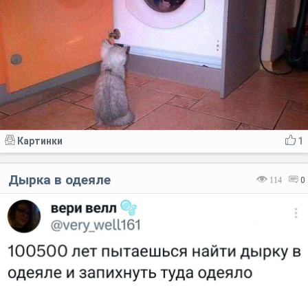
Картинки
1
Дырка в одеяле
114
0