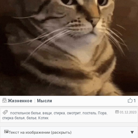
Жизненное
Мысли
1
|
01.12.2023
постельное белье
вещи
стирка
смотрит
постель
Пора
,
,
,
,
,
,
стирка белья
белье
Котик
,
,
🖼️
Текст на изображении (раскрыть)
▼