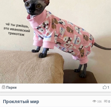
Парни
1
Проклятый мир
106
0