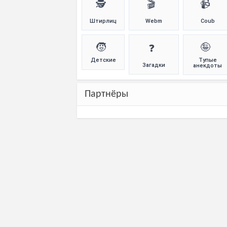
🕵️
🎬
📹
Штирлиц
Webm
Coub
🧒
🤪
❓
Детские
Тупые
Загадки
анекдоты
Партнёры