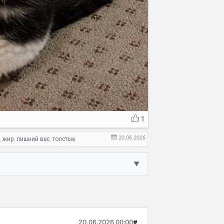
1
20.06.2026
жир
лишний вес
толстые
,
,
,
▼
20.06.2026 00:00
#