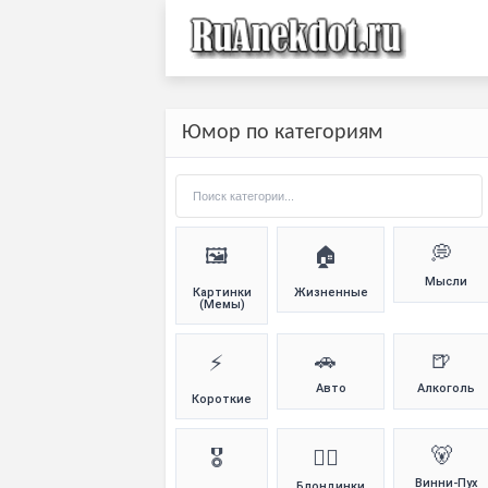
Юмор по категориям
💭
🖼️
🏠
Мысли
Картинки
Жизненные
(Мемы)
🚗
🍺
⚡
Авто
Алкоголь
Короткие
🐻
🎖️
👱‍♀️
Винни-Пух
Блондинки