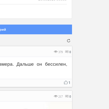
рий
379
0
змера. Дальше он бессилен,
Отмена
Отправить
1
217
0