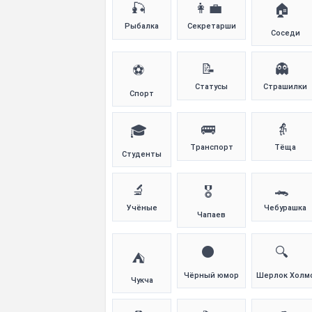
🎣
👩‍💼
🏠
Рыбалка
Секретарши
Соседи
📝
👻
⚽
Статусы
Страшилки
Спорт
🚌
👵
🎓
Транспорт
Тёща
Студенты
🔬
🐊
🎖️
Учёные
Чебурашка
Чапаев
⚫
🔍
⛺
Чёрный юмор
Шерлок Холм
Чукча