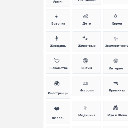
Армия
👦
👶
✡️
Вовочка
Дети
Евреи
👩
🐾
✨
Женщины
Животные
Знаменитост
💘
🔞
🌐
Знакомства
Интим
Интернет
📜
🔫
🌍
История
Криминал
Иностранцы
⚕️
💑
❤️
Медицина
Муж и Жена
Любовь