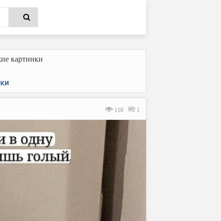
ие картинки
ки
118
1