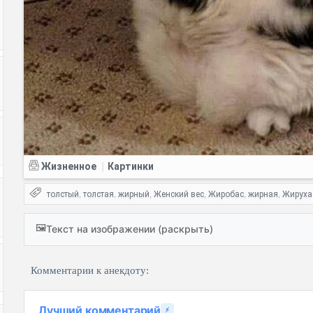
Жизненное
Картинки
|
толстый
толстая
жирный
Женский вес
Жиробас
жирная
Жируха
,
,
,
,
,
,
🖼️
Текст на изображении (раскрыть)
Комментарии к анекдоту:
Лучший комментарий
⚡