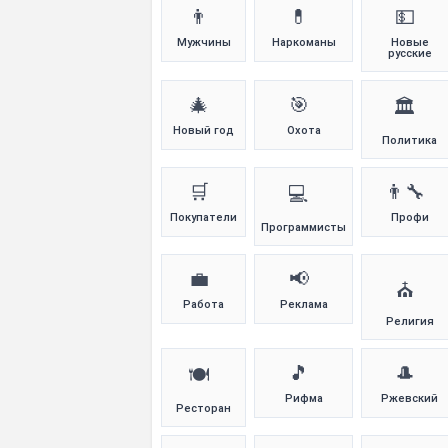
👨
💊
💵
Мужчины
Наркоманы
Новые
русские
🎄
🎯
🏛️
Новый год
Охота
Политика
🛒
👨‍🔧
💻
Покупатели
Профи
Программисты
💼
📢
⛪
Работа
Реклама
Религия
🎵
🎩
🍽️
Рифма
Ржевский
Ресторан