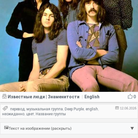
Известные люди | Знаменитости
English
0
|
12.06.2026
перевод
музыкальная группа
Deep Purple
english
,
,
,
,
неожиданно
цвет
Название группы
,
,
🖼️
Текст на изображении (раскрыть)
▼