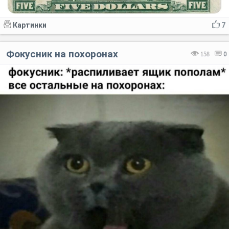
Картинки
7
Фокусник на похоронах
158
0