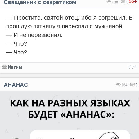
Священник с секретиком
16+
638
0
— Простите, святой отец, ибо я согрешил. В
прошлую пятницу я переспал с мужчиной.
— И не перезвонил.
— Что?
— Что?
Интим
1
АНАНАС
164
0