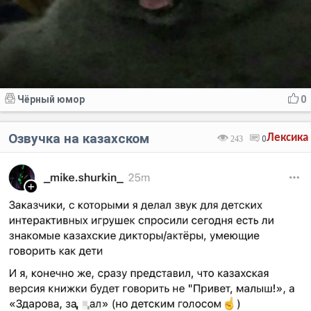
Чёрный юмор
0
Озвучка на казахском
Лексика
243
0