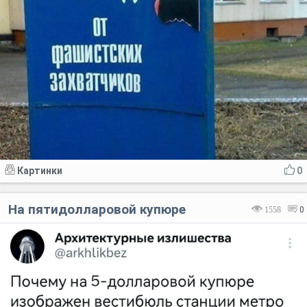
Картинки
0
На пятидолларовой купюре
1558
0