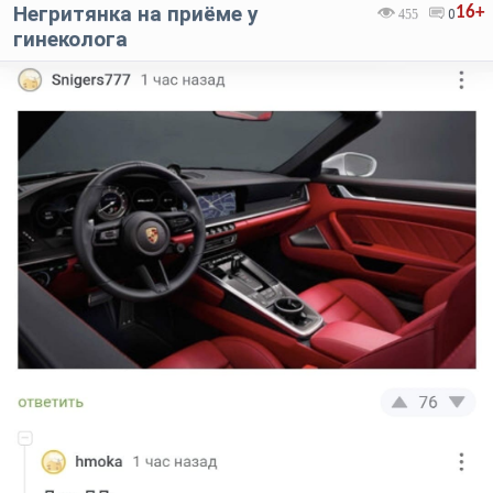
Негритянка на приёме у
16+
455
0
гинеколога