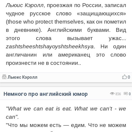
Льюис Кэролл
, проезжая по России, записал
чудное русское слово «защищающихся»
(thоsе whо рrоtесt thеmsеlvеs, как он пометил
в дневнике). Английскими буквами. Вид
этого слова вызывает ужас...
zаshtshееshtshауоуshtshееkhsуа
. Ни один
англичанин или американец это слово
произнести не в состоянии..
Льюис Кэролл
0
Немного про английский юмор
856
0
"What we can eat is eat. What we can't - we
can".
"Что мы можем есть — едим. Что не можем