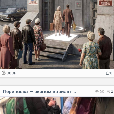
СССР
0
Переноска — эконом вариант...
590
2