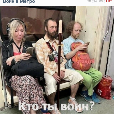
Воин в Метро
16+
244
0