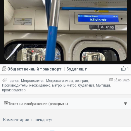
Общественный транспорт
Будапешт
1
|
18.05.2026
вагон
Метрополитен
Метровагонмаш
венгрия
,
,
,
,
Производитель
неожиданно
метро
В метро
будапешт
Мытищи
,
,
,
,
,
,
производство
🖼️
Текст на изображении (раскрыть)
▼
Комментарии к анекдоту: