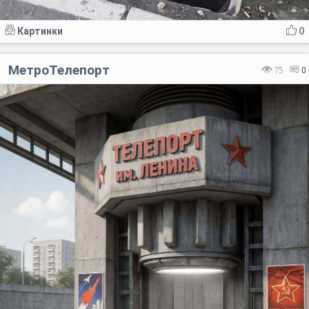
Картинки
0
МетроТелепорт
75
0