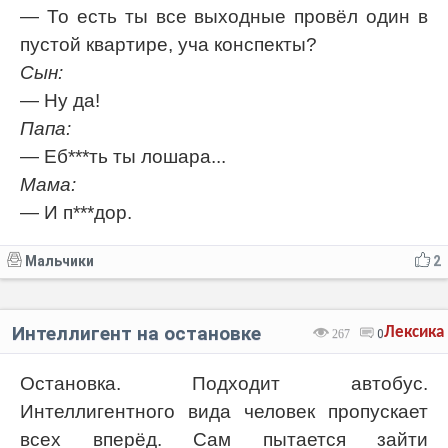
— То есть ты все выходные провёл один в
пустой квартире, уча конспекты?
Сын:
— Ну да!
Папа:
— Еб***ть ты лошара...
Мама:
— И п***дор.
Мальчики
2
Интеллигент на остановке
Лексика
267
0
Остановка. Подходит автобус.
Интеллигентного вида человек пропускает
всех вперёд. Сам пытается зайти