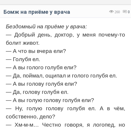
Бомж на приёме у врача
260
0
Бездомный на приёме у врача:
— Добрый день, доктор, у меня почему-то
болит живот.
— А что вы вчера ели?
— Голубя ел.
— А вы голого голубя ели?
— Да, поймал, ощипал и голого голубя ел.
— А вы голову голубя ели?
— Да, голову голубя ел.
— А вы голую голову голубя ели?
— Ну, голую голову голубя ел. А в чём,
собственно, дело?
— Хм-м-м… Честно говоря, я логопед, но