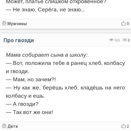
Может, платье слишком откровенное?
— Не знаю, Серёга, не знаю...
Мужчины
0
Про гвозди
926
0
Мама собирает сына в школу:
— Вот, положила тебе в ранец хлеб, колбасу
и гвозди.
— Мам, но зачем?!
— Ну как же, берёшь хлеб, кладёшь на него
колбасу и ешь.
— А гвозди?
— Так вот же они!
Дети
2