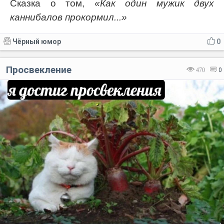
Сказка о том,
«Как один мужик двух
каннибалов прокормил...»
Чёрный юмор
0
Просвекление
470
0