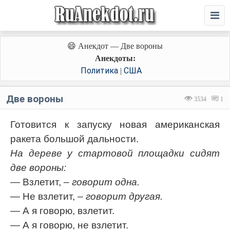
😄 Анекдот — Две вороны
Анекдоты:
Политика
США
|
Две вороны
3534
1
Готовится к запуску новая американская
ракета большой дальности.
На дереве у стартовой площадки сидят
две вороны:
— Взлетит,
– говорит одна.
— Не взлетит,
– говорит другая.
— А я говорю, взлетит.
— А я говорю, не взлетит.