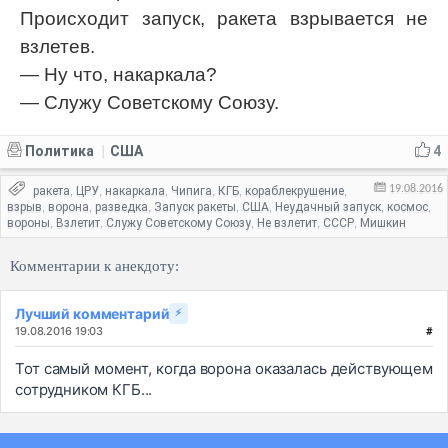
Происходит запуск, ракета взрывается не
взлетев.
— Ну что, накаркала?
— Служу Советскому Союзу.
Политика
США
4
|
19.08.2016
ракета
ЦРУ
накаркала
Чипига
КГБ
кораблекрушение
,
,
,
,
,
,
взрыв
ворона
разведка
Запуск ракеты
США
Неудачный запуск
космос
,
,
,
,
,
,
,
вороны
Взлетит
Служу Советскому Союзу
Не взлетит
СССР
Мишкин
,
,
,
,
,
Комментарии к анекдоту:
Лучший комментарий
⚡
19.08.2016 19:03
#
Тот самый момент, когда ворона оказалась действующем
сотрудником КГБ...