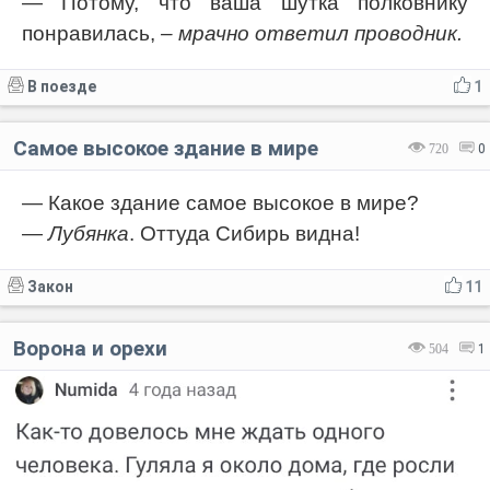
— Потому, что ваша шутка полковнику
понравилась,
– мрачно ответил проводник.
В поезде
1
Самое высокое здание в мире
720
0
— Какое здание самое высокое в мире?
—
Лубянка
. Оттуда Сибирь видна!
Закон
11
Ворона и орехи
504
1