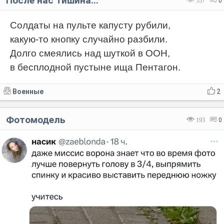
После нас тишина...
557
0
Солдаты на пульте капусту рубили,
какую-то кнопку случайно разбили.
Долго смеялись над шуткой в ООН,
в бесплодной пустыне ища Пентагон.
Военные
2
Фотомодель
193
0