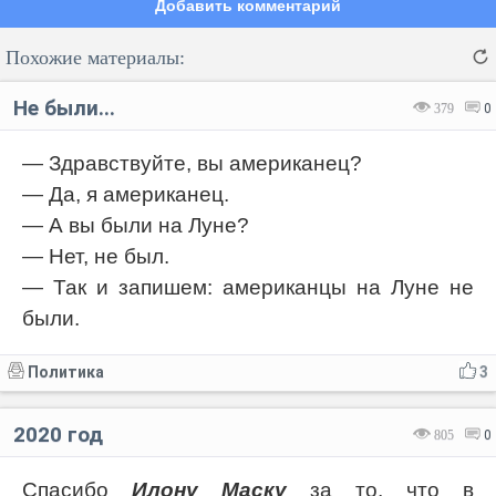
Добавить комментарий
Похожие материалы:
Не были...
379
0
— Здравствуйте, вы американец?
— Да, я американец.
Код:
Отмена
Отправить
— А вы были на Луне?
— Нет, не был.
— Так и запишем: американцы на Луне не
были.
Политика
3
2020 год
805
0
Спасибо
Илону Маску
за то, что в