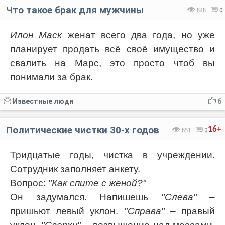
Что такое брак для мужчины
848
0
Илон Маск
женат всего два года, но уже
планирует продать всё своё имущество и
свалить на Марс, это просто чтоб вы
понимали за брак.
Известные люди
6
Политические чистки 30-х годов
16+
651
0
Тридцатые годы, чистка в учреждении.
Сотрудник заполняет анкету.
Вопрос:
"Как спите с женой?"
Он задумался. Напишешь
"Слева"
–
пришьют левый уклон.
"Справа"
– правый