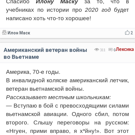
Спасибо
Илону Маску
за то, что в
учебниках по истории про
2020 год
будет
написано хоть что-то хорошее!
Илон Маск
2
Американский ветеран войны
Лексика
311
0
во Вьетнаме
Америка, 70-е годы.
В инвалидной коляске американский летчик,
ветеран вьетнамской войны.
Рассказывает местным школьникам:
— Вступаю в бой с превосходящими силами
вьетнамской авиации. Одного сбил, потом
второго. Слышу переговоры на русском:
«Нгуен, прими вправо, я х*йну!». Вот этот