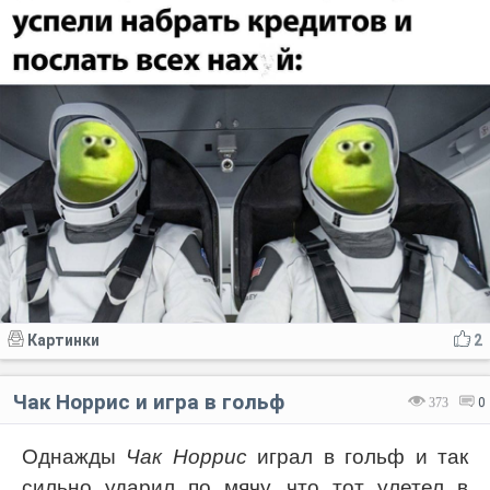
Картинки
2
Чак Норрис и игра в гольф
373
0
Однажды
Чак Норрис
играл в гольф и так
сильно ударил по мячу, что тот улетел в