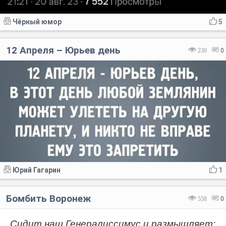
Чёрный юмор
5
12 Апреля – Юрьев день
230
0
Юрий Гагарин
1
Бомбить Воронеж
558
0
Сидит наш Генералиссимус и размышляет: