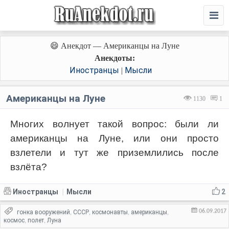
😄 Анекдот — Американцы на Луне
Анекдоты:
Иностранцы
Мысли
|
Американцы на Луне
1130
1
Многих волнует такой вопрос: были ли
американцы на Луне, или они просто
взлетели и тут же приземлились после
взлёта?
Иностранцы
Мысли
2
|
06.09.2017
гонка вооружений
СССР
космонавты
американцы
,
,
,
,
космос
полет
Луна
,
,