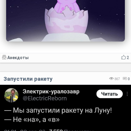
Анекдоты
2
Запустили ракету
867
0