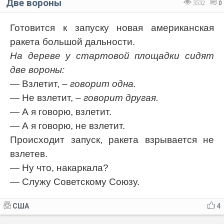
Две вороны
3532
0
Готовится к запуску новая американская
ракета большой дальности.
На дереве у стартовой площадки сидят
две вороны:
— Взлетит,
– говорит одна.
— Не взлетит,
– говорит другая.
— А я говорю, взлетит.
— А я говорю, не взлетит.
Происходит запуск, ракета взрывается не
взлетев.
— Ну что, накаркала?
— Служу Советскому Союзу.
США
4