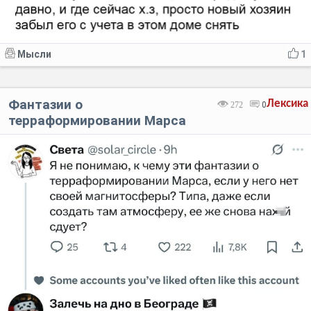
Мысли
1
Фантазии о
Лексика
272
0
терраформировании Марса