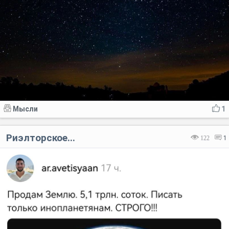
Мысли
1
Риэлторское...
122
1