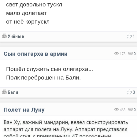
свет довольно тускл
мало долетает
от неё корпускл
Учёные
1
Сын олигарха в армии
175
0
Пошёл служить сын олигарха...
Полк переброшен на Бали.
Бали
0
Полёт на Луну
435
0