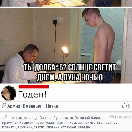
Армия | Военные
Наука
3
|
17.07.2023
призыв
разница
Срочка
Луна
годен
Военный билет
,
,
,
,
,
,
приемная комиссия
военкомат
армия
космос
призывники
солнце
,
,
,
,
,
,
планеты
Срочник
светит
спутник
отражает
звезда
,
,
,
,
,