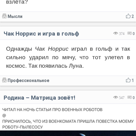
взлёта?
Мысли
2
Чак Норрис и игра в гольф
374
0
Однажды
Чак Норрис
играл в гольф и так
сильно ударил по мячу, что тот улетел в
космос. Так появилась Луна.
Профессиональное
1
Родина – Матрица зовёт!
547
0