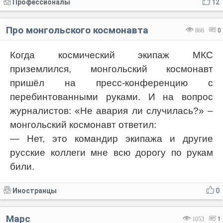
Профессионалы
12
Про монгольского космонавта
866
0
Когда космический экипаж МКС
приземлился, монгольский космонавт
пришёл на пресс-конференцию с
перебинтованными руками. И на вопрос
журналистов: «Не авария ли случилась?» –
монгольский космонавт ответил:
— Нет, это командир экипажа и другие
русские коллеги мне всю дорогу по рукам
били.
Иностранцы
0
Марс
1053
1