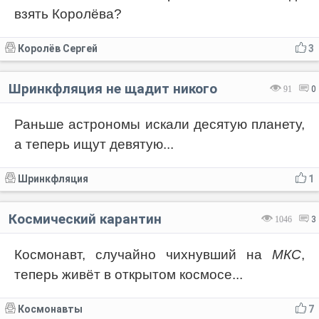
взять Королёва?
Королёв Сергей
3
Шринкфляция не щадит никого
91
0
Раньше астрономы искали десятую планету,
а теперь ищут девятую...
Шринкфляция
1
Космический карантин
1046
3
Космонавт, случайно чихнувший на
МКС
,
теперь живёт в открытом космосе...
Космонавты
7