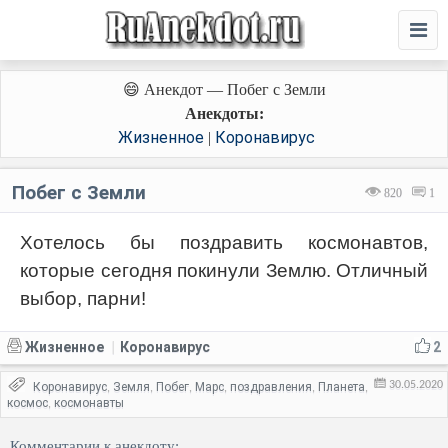
😄 Анекдот — Побег с Земли
Анекдоты:
Жизненное
Коронавирус
|
Побег с Земли
820
1
Хотелось бы поздравить космонавтов,
которые сегодня покинули Землю. Отличный
выбор, парни!
Жизненное
Коронавирус
2
|
30.05.2020
Коронавирус
Земля
Побег
Марс
поздравления
Планета
,
,
,
,
,
,
космос
космонавты
,
Комментарии к анекдоту: