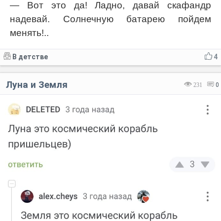
— Вот это да! Ладно, давай скафандр
надевай. Солнечную батарею пойдем
менять!..
В детстве
4
Луна и Земля
231
0