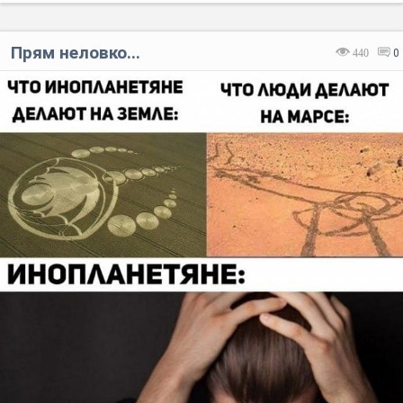
Прям неловко...
440
0