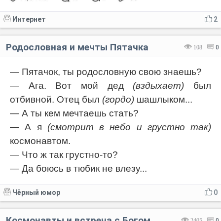
Интернет
2
Родословная и мечты Пятачка
108
0
— Пятачок, ты родословную свою знаешь?
— Ага. Вот мой дед
(вздыхает)
был
отбивной. Отец был
(гордо)
шашлыком...
— А ты кем мечтаешь стать?
— А я
(смотрит в небо и грустно так)
космонавтом.
— Что ж так грустно-то?
— Да боюсь в тюбик не влезу...
Чёрный юмор
0
Космонавты и встреча с Богом
2405
0