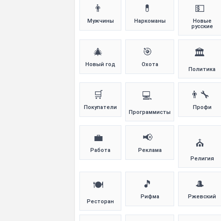
👨
💊
💵
Мужчины
Наркоманы
Новые
русские
🎄
🎯
🏛️
Новый год
Охота
Политика
🛒
👨‍🔧
💻
Покупатели
Профи
Программисты
💼
📢
⛪
Работа
Реклама
Религия
🎵
🎩
🍽️
Рифма
Ржевский
Ресторан