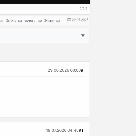
1
29.06.2026
ов
Опечатка
почетание
Очепятка
,
,
,
▼
29.06.2026 00:00
#
18.07.2026 04:45
#1