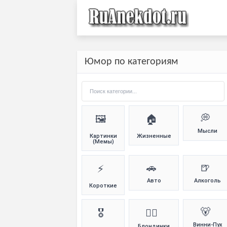
Юмор по категориям
💭
🖼️
🏠
Мысли
Картинки
Жизненные
(Мемы)
🚗
🍺
⚡
Авто
Алкоголь
Короткие
🐻
🎖️
👱‍♀️
Винни-Пух
Блондинки