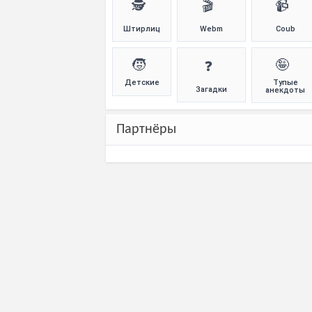
🕵️
🎬
📹
Штирлиц
Webm
Coub
🧒
🤪
❓
Детские
Тупые
Загадки
анекдоты
Партнёры