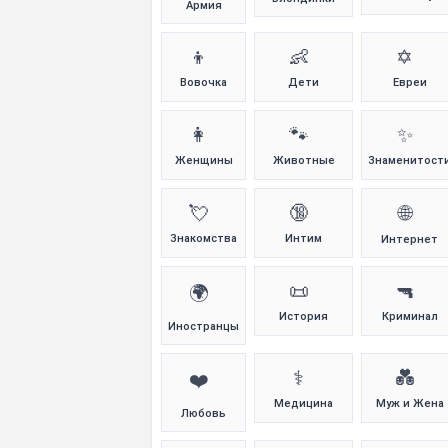
Армия
👦
👶
✡️
Вовочка
Дети
Евреи
👩
🐾
✨
Женщины
Животные
Знаменитост
💘
🔞
🌐
Знакомства
Интим
Интернет
📜
🔫
🌍
История
Криминал
Иностранцы
⚕️
💑
❤️
Медицина
Муж и Жена
Любовь