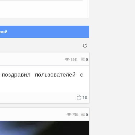
рий
1441
0
оздравил пользователей с
Отмена
Отправить
10
256
0