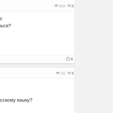
2424
0
в:
чься?
6
116
0
усскому языку?