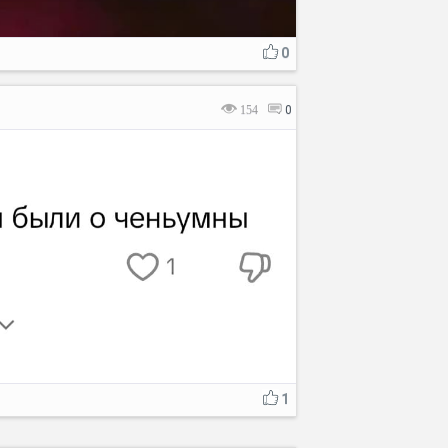
0
154
0
1