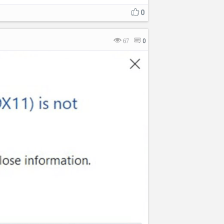
0
67
0