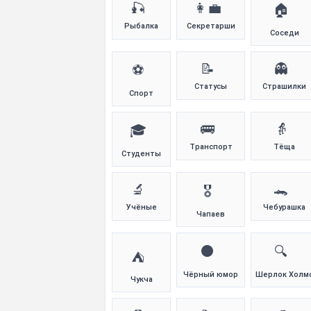
🎣
👩‍💼
🏠
Рыбалка
Секретарши
Соседи
📝
👻
⚽
Статусы
Страшилки
Спорт
🚌
👵
🎓
Транспорт
Тёща
Студенты
🔬
🐊
🎖️
Учёные
Чебурашка
Чапаев
⚫
🔍
⛺
Чёрный юмор
Шерлок Холм
Чукча