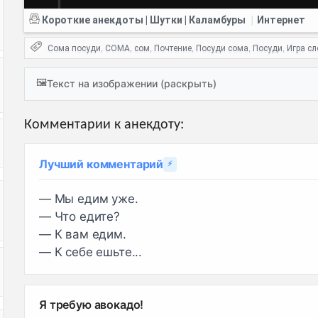
Короткие анекдоты | Шутки | Каламбуры
Интернет
|
Сома посуди
СОМА
сом
Почтение
Посуди сома
Посуди
Игра сл
,
,
,
,
,
,
🖼️
Текст на изображении (раскрыть)
Комментарии к анекдоту:
Лучший комментарий
⚡
— Мы едим уже.
— Что едите?
— К вам едим.
— К себе ешьте...
Я требую авокадо!