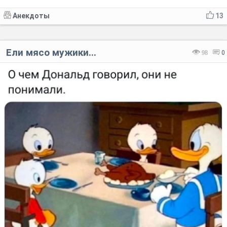
Анекдоты
13
Ели мясо мужики...
98
0