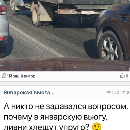
Чёрный юмор
0
Январская вьюга...
1053
0