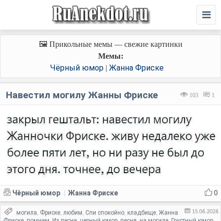
🖼️ Прикольные мемы — свежие картинки
Мемы:
Чёрный юмор
Жанна Фриске
|
Навестил могилу Жанны Фриске
103
1
Чёрный юмор
Жанна Фриске
0
|
15.06.2026
могила
Фриске
любим
Спи спокойно
кладбище
Жанна
,
,
,
,
,
Фриске
помним
Из песни
черный юмор
песня
на могиле
Грустный юмор