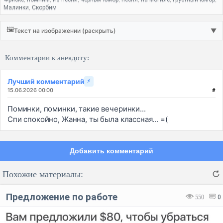
,
,
,
,
,
,
,
Малинки
Скорбим
,
🖼️
Текст на изображении (раскрыть)
▼
Комментарии к анекдоту:
Лучший комментарий
⚡
15.06.2026 00:00
#
Поминки, поминки, такие вечеринки...
Спи спокойно, Жанна, ты была классная... =(
Добавить комментарий
Похожие материалы:
Предложение по работе
550
0