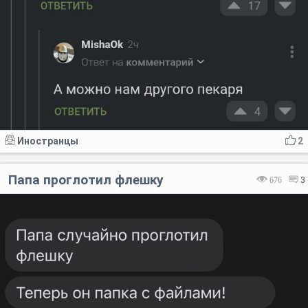
Иностранцы
2
Папа проглотил флешку
676
3