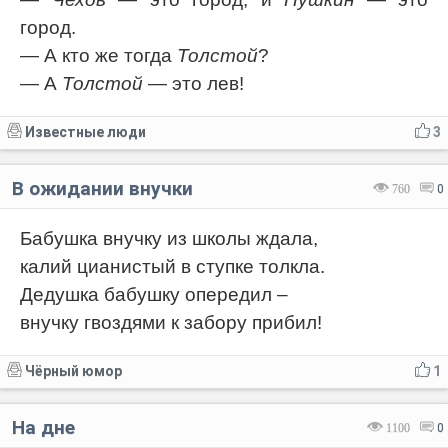
город.
— А кто же тогда
Толстой
?
— А
Толстой
— это лев!
Известные люди
3
В ожидании внучки
760
0
Бабушка внучку из школы ждала,
калий цианистый в ступке толкла.
Дедушка бабушку опередил –
внучку гвоздями к забору прибил!
Чёрный юмор
1
На дне
1100
0