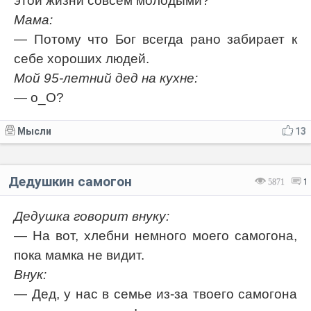
этой жизни совсем молодыми?
Мама:
— Потому что Бог всегда рано забирает к
себе хороших людей.
Мой 95-летний дед на кухне:
— о_О?
Мысли
13
Дедушкин самогон
5871
1
Дедушка говорит внуку:
— На вот, хлебни немного моего самогона,
пока мамка не видит.
Внук:
— Дед, у нас в семье из-за твоего самогона