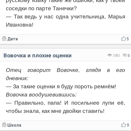
русскому языку такие же ошибки, как у твоей
соседки по парте Танечки?
— Так ведь у нас одна учительница, Марья
Ивановна!
Дети
5
Вовочка и плохие оценки
1985
0
Отец говорит Вовочке, глядя в его
дневник:
— За такие оценки я буду пороть ремнём!
Вовочка воодушевившись:
— Правильно, папа! И посильнее лупи её,
чтобы знала, как мне двойки ставить!
Школа
9