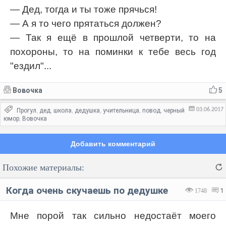
— Дед, тогда и ты тоже прячься!
— А я то чего прятаться должен?
— Так я ещё в прошлой четверти, то на
похороны, то на поминки к тебе весь год
"ездил"...
Вовочка
5
03.06.2017
Прогул
дед
школа
дедушка
учительница
повод
черный
,
,
,
,
,
,
юмор
Вовочка
,
Добавить комментарий
Похожие материалы:
Когда очень скучаешь по дедушке
1748
1
Мне порой так сильно недостаёт моего