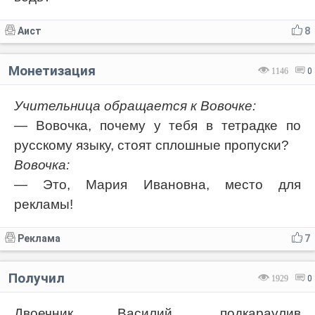
Аист
8
Монетизация
1146
0
Учительница обращается к Вовочке:
— Вовочка, почему у тебя в тетрадке по
русскому языку, стоят сплошные пропуски?
Вовочка:
— Это, Мария Ивановна, место для
рекламы!
Реклама
7
Получил
1929
0
Двоечник Василий, подкараулив