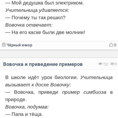
— Мой дедушка был электриком.
Учительница удивляется:
— Почему ты так решил?
Вовочка отвечает:
— На его каске были две молнии!
Чёрный юмор
0
Вовочка и приведение примеров
722
1
В школе идёт урок биологии.
Учительница
вызывает к доске Вовочку:
— Вовочка, приведи
пример симбиоза
в
природе.
Вовочка, подумав:
— Папа и тёща.