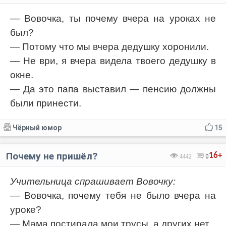
— Вовочка, ты почему вчера на уроках не
был?
— Потому что мы вчера дедушку хоронили.
— Не ври, я вчера видела твоего дедушку в
окне.
— Да это папа выставил — пенсию должны
были принести.
Чёрный юмор
15
Почему не пришёл?
16+
4442
0
Учительница спрашивает Вовочку:
— Вовочка, почему тебя не было вчера на
уроке?
— Мама постирала мои трусы, а других нет.