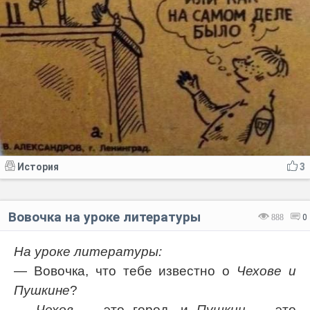
История
3
Вовочка на уроке литературы
888
0
На уроке литературы:
— Вовочка, что тебе известно о
Чехове и
Пушкине
?
—
Чехов
— это город, и
Пушкин
— это