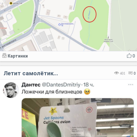
Картинки
0
Летит самолётик...
401
0