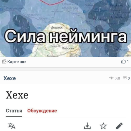
Картинки
1
Хехе
568
0