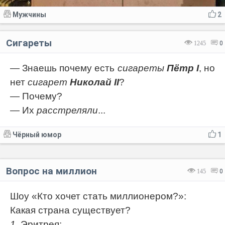
Мужчины
2
Сигареты
1245
0
— Знаешь почему есть
сигареты
Пётр I
, но
нет
сигарет
Николай II
?
— Почему?
— Их
расстреляли
...
Чёрный юмор
1
Вопрос на миллион
145
0
Шоу «Кто хочет стать миллионером?»:
Какая страна существует?
1.
Эритрея;