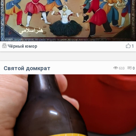
Чёрный юмор
1
Святой домкрат
610
0