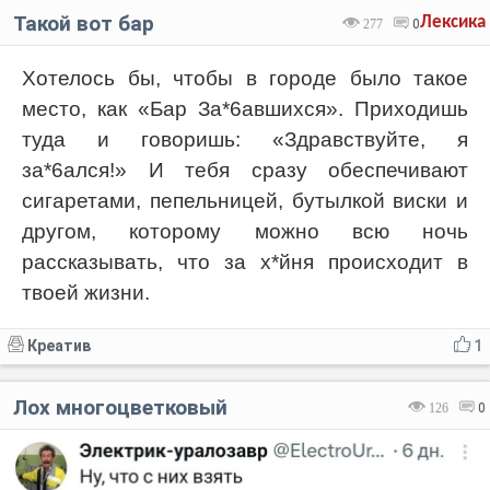
Такой вот бар
Лексика
277
0
Хотелось бы, чтобы в городе было такое
место, как «Бар За*6авшихся». Приходишь
туда и говоришь: «Здравствуйте, я
за*6ался!» И тебя сразу обеспечивают
сигаретами, пепельницей, бутылкой виски и
другом, которому можно всю ночь
рассказывать, что за х*йня происходит в
твоей жизни.
Креатив
1
Лох многоцветковый
126
0