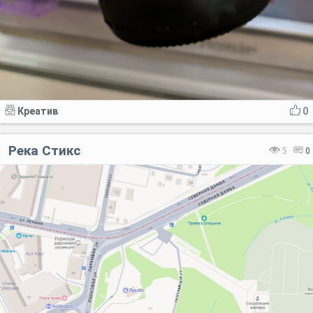
Креатив
0
Река Стикс
5
0