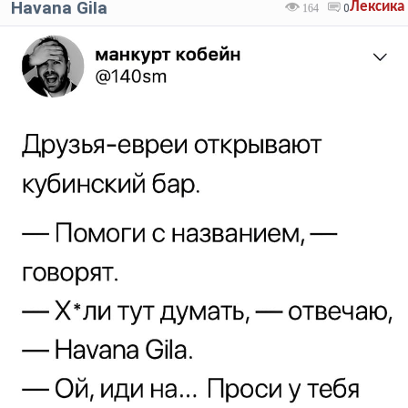
Havana GiIa
Лексика
164
0