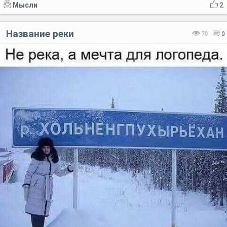
Мысли
2
Название реки
79
0