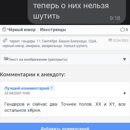
Чёрный юмор
Иностранцы
6
|
22.04.2021
теракт
гендеры
11 Сентября
Башни Близнецы
США
,
,
,
,
,
черный юмор
америка
американцы
Нельзя шутить
,
,
,
🖼️
Текст на изображении (раскрыть)
▼
Комментарии к анекдоту:
Лучший комментарий
⚡
22.04.2021 11:00
#
Гендеров и сейчас два. Точнее полов. XX и XY, все
остальное х#рня.
Добавить комментарий