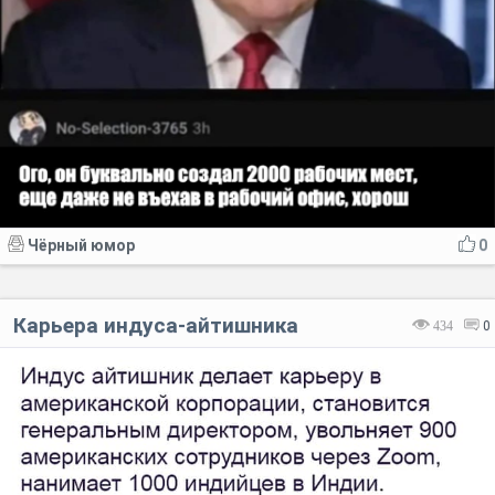
Чёрный юмор
0
Карьера индуса-айтишника
434
0