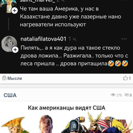
Мысли
1
США
179
0