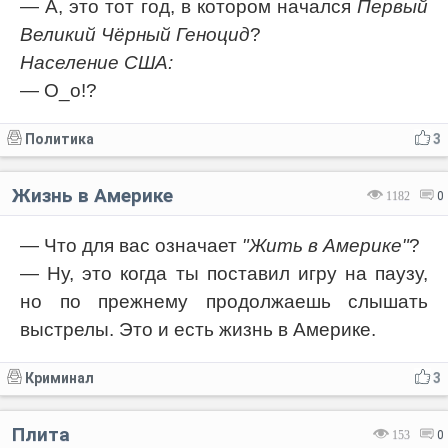
— А, это тот год, в котором начался
Первый
Великий Чёрный Геноцид
?
Население США:
— O_o!?
Политика
3
Жизнь в Америке
1182
0
— Что для вас означает
"Жить в Америке"
?
— Ну, это когда ты поставил игру на паузу,
но по прежнему продолжаешь слышать
выстрелы. Это и есть жизнь в Америке.
Криминал
3
Плита
153
0