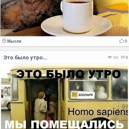
Мысли
0
Это было утро...
596
0