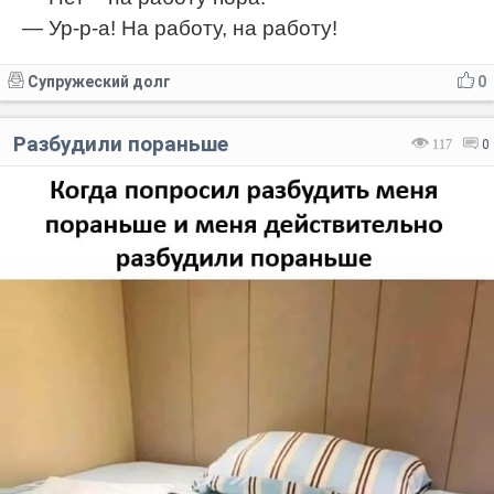
— Ур-р-а! На работу, на работу!
Супружеский долг
0
Разбудили пораньше
117
0