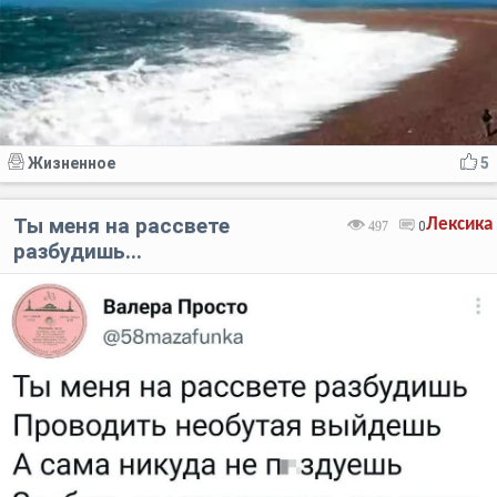
Жизненное
5
Ты меня на рассвете
Лексика
497
0
разбудишь...