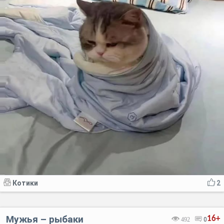
Котики
2
Мужья – рыбаки
16+
492
0