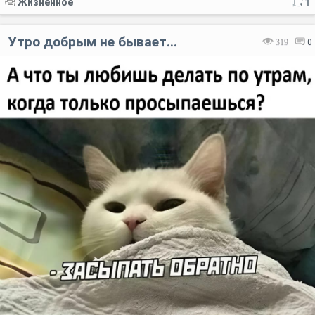
Жизненное
1
Утро добрым не бывает...
319
0