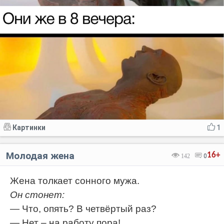
Картинки
1
Молодая жена
16+
142
0
Жена толкает сонного мужа.
Он стонет:
— Что, опять? В четвёртый раз?
— Нет – на работу пора!