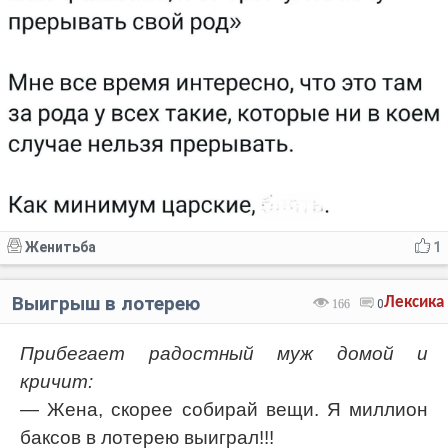
Женитьба
1
Выигрыш в лотерею
Лексика
166
0
Прибегает радостный муж домой и
кричит:
— Жена, скорее собирай вещи. Я миллион
баксов в лотерею выиграл!!!