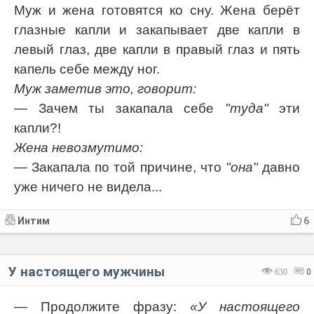
Муж и жена готовятся ко сну. Жена берёт
глазные капли и закапывает две капли в
левый глаз, две капли в правый глаз и пять
капель себе между ног.
Муж заметив это, говорит:
— Зачем ты закапала себе
"туда"
эти
капли?!
Жена невозмутимо:
— Закапала по той причине, что
"она"
давно
уже ничего не видела...
Интим
6
У настоящего мужчины
630
0
— Продолжите фразу:
«У настоящего