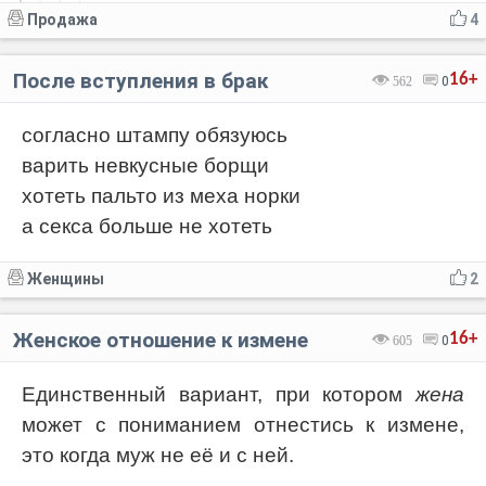
Продажа
4
После вступления в брак
16+
562
0
согласно штампу обязуюсь
варить невкусные борщи
хотеть пальто из меха норки
а секса больше не хотеть
Женщины
2
Женское отношение к измене
16+
605
0
Единственный вариант, при котором
жена
может с пониманием отнестись к измене,
это когда муж не её и с ней.