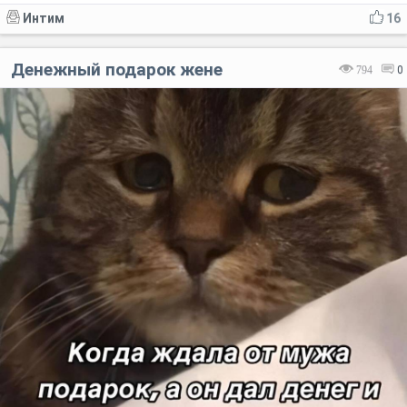
Интим
16
Денежный подарок жене
794
0