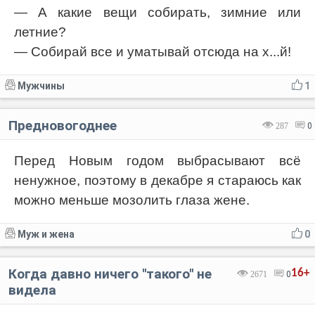
— А какие вещи собирать, зимние или
летние?
— Собирай все и уматывай отсюда на х...й!
Мужчины
1
Предновогоднее
287
0
Перед Новым годом выбрасывают всё
ненужное, поэтому в декабре я стараюсь как
можно меньше мозолить глаза жене.
Муж и жена
0
Когда давно ничего ''такого'' не
16+
2671
0
видела