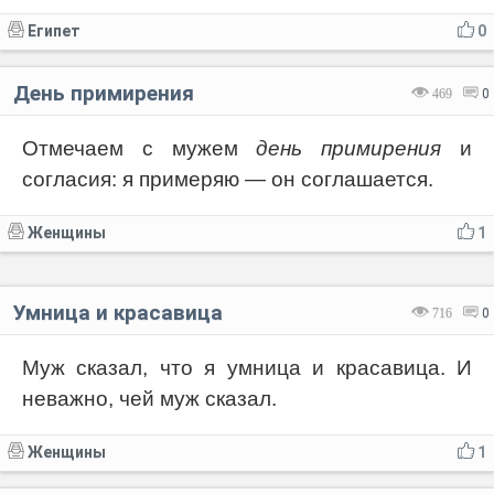
Египет
0
День примирения
469
0
Отмечаем с мужем
день примирения
и
согласия: я примеряю — он соглашается.
Женщины
1
Умница и красавица
716
0
Муж сказал, что я умница и красавица. И
неважно, чей муж сказал.
Женщины
1