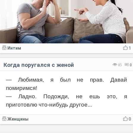
Интим
1
Когда поругался с женой
85
0
— Любимая, я был не прав. Давай
помиримся!
— Ладно. Подожди, не ешь это, я
приготовлю что-нибудь другое...
Женщины
0