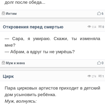
долг после обеда...
Интим
6
Откровения перед смертью
114
0
— Сара, я умираю. Скажи, ты изменяла
мне?
— Абрам, а вдруг ты не умрёшь?
Муж и жена
0
Цирк
274
1
Пара цирковых артистов приходит в детский
дом усыновить ребёнка.
Муж, волнуясь: