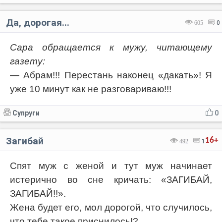
Да, дорогая...
605
0
Сара обращается к мужу, читающему
газету:
— Абрам!!! Перестань наконец «дакать»! Я
уже 10 минут как не разговариваю!!!
Супруги
0
Загибай
16+
492
1
Спят муж с женой и тут муж начинает
истерично во сне кричать: «ЗАГИБАЙ,
ЗАГИБАЙ!!».
Жена будет его, мол дорогой, что случилось,
что тебе такое приснилось!?