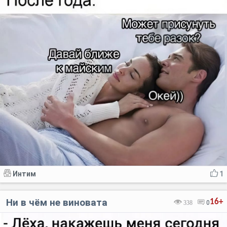
Интим
1
Ни в чём не виновата
16+
338
0