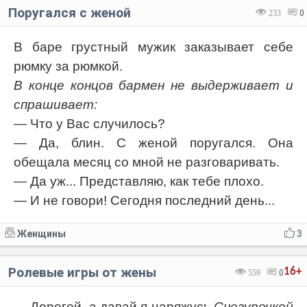
Поругался с женой
233
0
В баре грустный мужик заказывает себе
рюмку за рюмкой.
В конце концов бармен не выдерживает и
спрашивает:
— Что у Вас случилось?
— Да, блин. С женой поругался. Она
обещала месяц со мной не разговаривать.
— Да уж... Представляю, как тебе плохо.
— И не говори! Сегодня последний день...
Женщины
3
Ролевые игры от жены
16+
559
0
— Дорогой, а давай я наряжусь
Снегурочкой