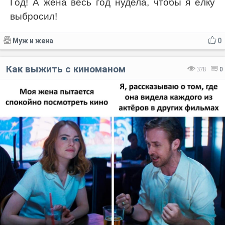
Год! А жена весь год нудела, чтобы я ёлку
выбросил!
Муж и жена
0
Как выжить с киноманом
378
0