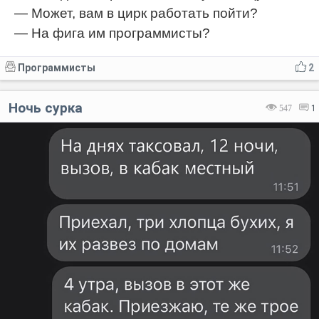
— Может, вам в цирк работать пойти?
— На фига им программисты?
Программисты
2
Ночь сурка
547
1