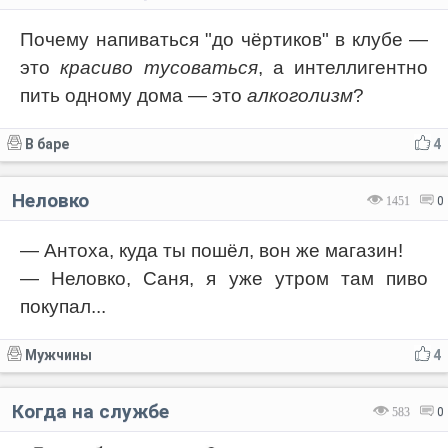
Почему напиваться "до чёртиков" в клубе —
это
красиво тусоваться
, а интеллигентно
пить одному дома — это
алкоголизм
?
В баре
4
Неловко
1451
0
— Антоха, куда ты пошёл, вон же магазин!
— Неловко, Саня, я уже утром там пиво
покупал...
Мужчины
4
Когда на службе
583
0