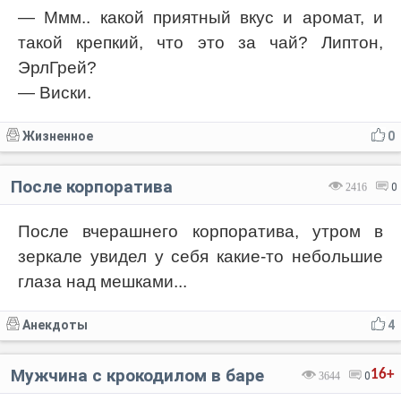
— Ммм.. какой приятный вкус и аромат, и
Код:
Отмена
Отправить
такой крепкий, что это за чай? Липтон,
ЭрлГрей?
— Виски.
Жизненное
0
После корпоратива
2416
0
После вчерашнего корпоратива, утром в
зеркале увидел у себя какие-то небольшие
глаза над мешками...
Анекдоты
4
Мужчина с крокодилом в баре
16+
3644
0