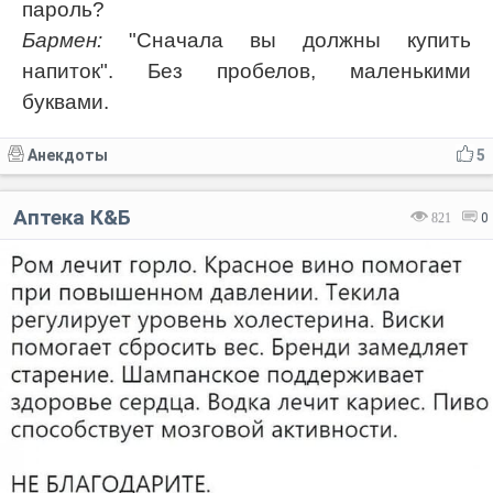
пароль?
Бармен:
"Сначала вы должны купить
напиток". Без пробелов, маленькими
буквами.
Анекдоты
5
Аптека К&Б
821
0