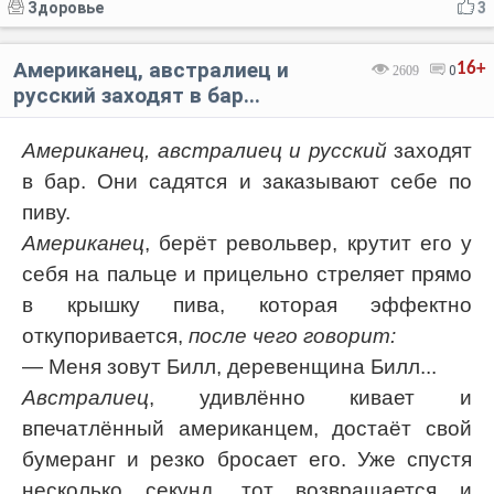
Здоровье
3
Американец, австралиец и
16+
2609
0
русский заходят в бар...
Американец, австралиец и русский
заходят
в бар. Они садятся и заказывают себе по
пиву.
Американец
, берёт револьвер, крутит его у
себя на пальце и прицельно стреляет прямо
в крышку пива, которая эффектно
откупоривается,
после чего говорит:
— Меня зовут Билл, деревенщина Билл...
Австралиец
, удивлённо кивает и
впечатлённый американцем, достаёт свой
бумеранг и резко бросает его. Уже спустя
несколько секунд, тот возвращается и