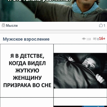
Мысли
1
Мужское взросление
16+
118
0