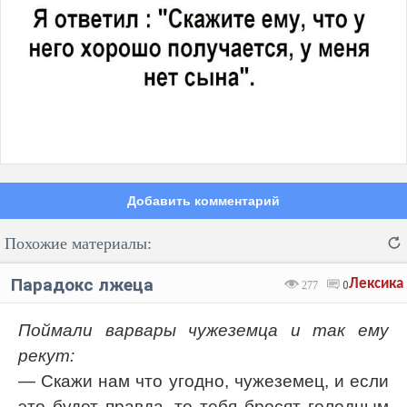
Добавить комментарий
Похожие материалы:
Парадокс лжеца
Лексика
277
0
Поймали варвары чужеземца и так ему
рекут:
Код:
Отмена
Отправить
— Скажи нам что угодно, чужеземец, и если
это будет правда, то тебя бросят голодным