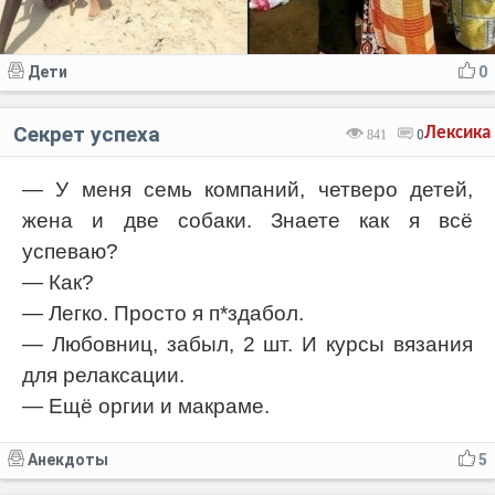
Дети
0
Секрет успеха
Лексика
841
0
— У меня семь компаний, четверо детей,
жена и две собаки. Знаете как я всё
успеваю?
— Как?
— Легко. Просто я п*здабол.
— Любовниц, забыл, 2 шт. И курсы вязания
для релаксации.
— Ещё оргии и макраме.
Анекдоты
5