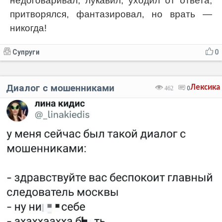
недоговаривал, лукавил, уходил от ответа,
притворялся, фантазировал, но врать —
никогда!
Супруги
0
Диалог с мошенниками
Лексика
462
0