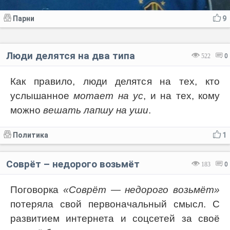
Парни
9
Люди делятся на два типа
522
0
Как правило, люди делятся на тех, кто
услышанное
мотает на ус
, и на тех, кому
можно
вешать лапшу на уши
.
Политика
1
Соврёт – недорого возьмёт
183
0
Поговорка
«Соврёт — недорого возьмёт»
потеряла свой первоначальный смысл. С
развитием интернета и соцсетей за своё