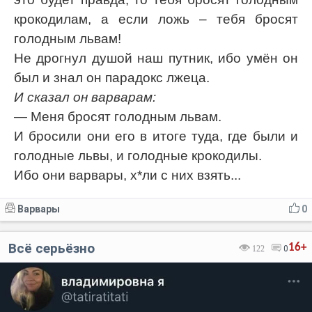
крокодилам, а если ложь – тебя бросят
голодным львам!
Не дрогнул душой наш путник, ибо умён он
был и знал он парадокс лжеца.
И сказал он варварам:
— Меня бросят голодным львам.
И бросили они его в итоге туда, где были и
голодные львы, и голодные крокодилы.
Ибо они варвары, х*ли с них взять...
Варвары
0
Всё серьёзно
16+
122
0