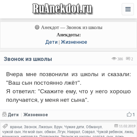
😄 Анекдот — Звонок из школы
Анекдоты:
Дети
Жизненное
|
Звонок из школы
386
2
Вчера мне позвонили из школы и сказали:
"Ваш сын постоянно лжёт".
Я ответил: "Скажите ему, что у него хорошо
получается, у меня нет сына".
Дети
Жизненное
1
|
11.02.2019
вранье
Звонок
Лжесын
Врун
Чужие дети
Обманул
,
,
,
,
,
,
чужой сын
Не мой сын
обман
Лгун
Наврал
Соврал
Чужой ребенок
лжец
,
,
,
,
,
,
,
,
врунишка
неправда
Позвонили
Звонок из школы
солгал
сын
ложь