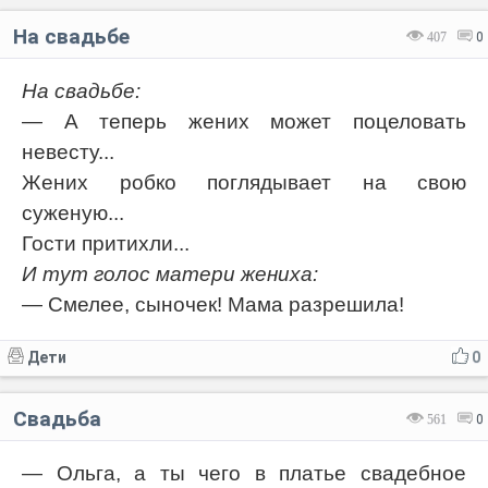
На свадьбе
407
0
На свадьбе:
— А теперь жених может поцеловать
невесту...
Жених робко поглядывает на свою
суженую...
Гости притихли...
И тут голос матери жениха:
— Смелее, сыночек! Мама разрешила!
Дети
0
Свадьба
561
0
— Ольга, а ты чего в платье свадебное