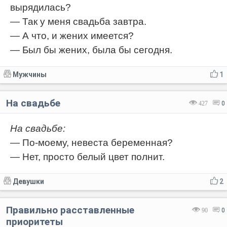
вырядилась?
— Так у меня свадьба завтра.
— А что, и жених имеется?
— Был бы жених, была бы сегодня.
Мужчины
1
На свадьбе
427
0
На свадьбе:
— По-моему, невеста беременная?
— Нет, просто белый цвет полнит.
Девушки
2
Правильно расставленные
90
0
приоритеты