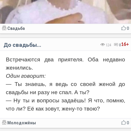
Свадьба
0
До свадьбы...
16+
124
0
Встречаются два приятеля. Оба недавно
женились.
Один говорит:
— Ты знаешь, я ведь со своей женой до
свадьбы ни разу не спал. А ты?
— Ну ты и вопросы задаёшь! Я что, помню,
что ли? Её как зовут, жену-то твою?
Молодожёны
0