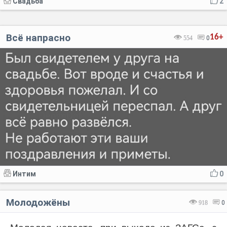
Свадьба
2
Всё напрасно
16+
554
0
Интим
0
Молодожёны
918
0