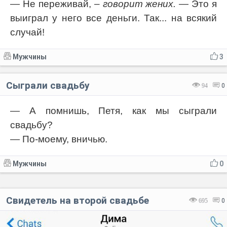
— Не переживай,
– говорит жених.
— Это я
выиграл у него все деньги. Так... на всякий
случай!
Мужчины
3
Сыграли свадьбу
94
0
— А помнишь, Петя, как мы сыграли
свадьбу?
— По-моему, вничью.
Мужчины
0
Свидетель на второй свадьбе
695
0