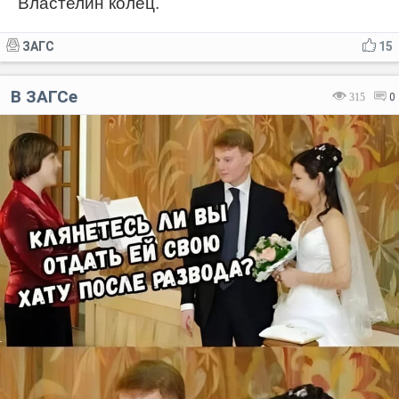
Властелин колец.
ЗАГС
15
В ЗАГСе
315
0