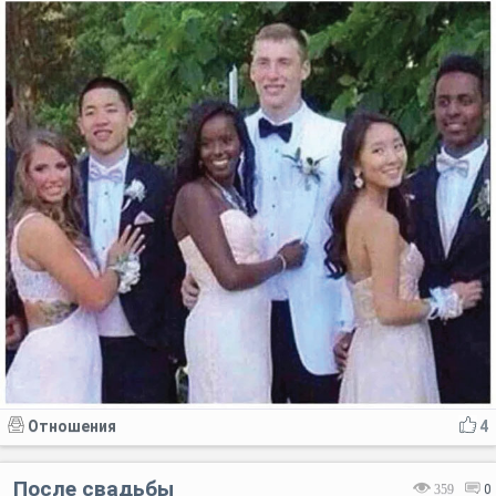
Отношения
4
После свадьбы
359
0