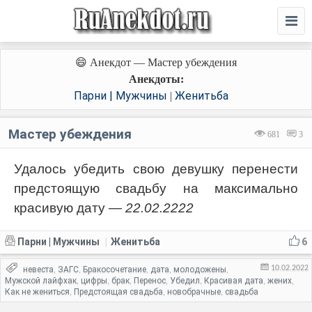
😄 Анекдот — Мастер убеждения
Анекдоты:
Парни | Мужчины
Женитьба
|
Мастер убеждения
681
3
Удалось убедить свою девушку перенести
предстоящую свадьбу на максимально
красивую дату —
22.02.2222
Парни | Мужчины
Женитьба
6
|
10.02.2022
невеста
ЗАГС
Бракосочетание
дата
молодожены
,
,
,
,
,
Мужской лайфхак
цифры
брак
Перенос
Убедил
Красивая дата
жених
,
,
,
,
,
,
,
Как не жениться
Предстоящая свадьба
новобрачные
свадьба
,
,
,