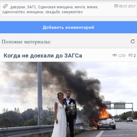
08.07.2017
девушки
ЗАГС
Одинокая женщина
мечта
жених
,
,
,
,
,
одиночество
женщины
свадьба
замужество
,
,
,
Добавить комментарий
Похожие материалы:
Когда не доехали до ЗАГСа
1250
2
Код:
Отмена
Отправить