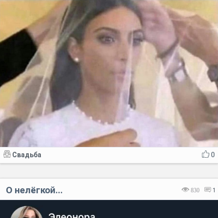
Свадьба
0
О нелёгкой...
830
1