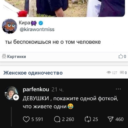
Картинки
0
Женское одиночество
127
0