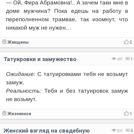
— Ой, Фира Абрамовна!.. А зачем таки мне в
доме мужчина? Пока едешь на работу в
переполненном трамвае, так изомнут, что
никакой муж не нужен…
Женщины
2
Татуировки и замужество
497
1
Ожидание:
С татуировками тебя не возьмут
замуж.
Реальность:
Тебя и без татуировок замуж
не возьмут.
Жизненное
1
Женский взгляд на свадебную
833
0