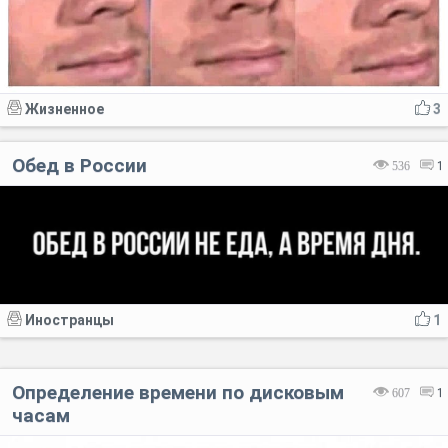
Жизненное
3
Обед в России
536
1
Иностранцы
1
Определение времени по дисковым
607
1
часам