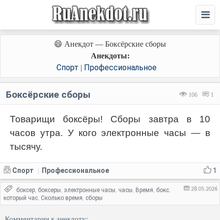
😄 Анекдот — Боксёрские сборы
Анекдоты:
Спорт
Профессиональное
|
Боксёрские сборы
106
1
Товарищи боксёры! Сборы завтра в 10
часов утра. У кого электронные часы — в
тысячу.
Спорт
Профессиональное
1
|
28.05.2026
боксер
боксеры
электронные часы
часы
Время
бокс
,
,
,
,
,
,
который час
Сколько время
сборы
,
,
Комментарии к анекдоту: