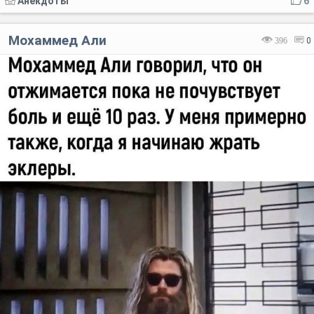
Анекдоты
6
Мохаммед Али
396
0