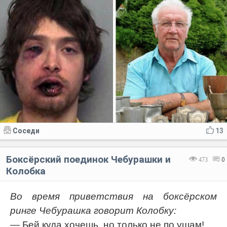
Соседи
13
Боксёрский поединок Чебурашки и
473
0
Колобка
Во время приветствия на боксёрском
ринге Чебурашка говорит Колобку:
— Бей куда хочешь, но только не по ушам!