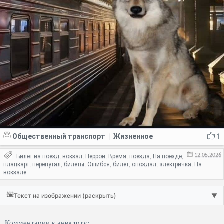
Общественный транспорт
Жизненное
1
|
12.05.2026
Билет на поезд
вокзал
Перрон
Время
поезда
На поезде
,
,
,
,
,
,
плацкарт
перепутал
билеты
Ошибся
билет
опоздал
электричка
На
,
,
,
,
,
,
,
вокзале
🖼️
Текст на изображении (раскрыть)
▼
Комментарии к анекдоту: