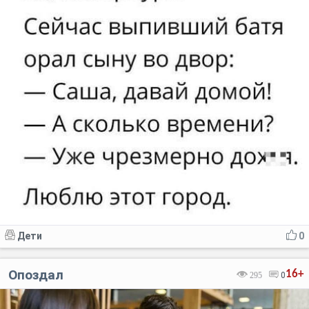
Дети
0
Опоздал
16+
295
0