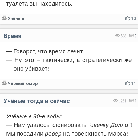
туалета вы находитесь.
Учёные
10
Время
538
0
— Говорят, что время лечит.
— Ну, это – тактически, а стратегически же
— оно убивает!
Чёрный юмор
11
Учёные тогда и сейчас
1261
1
Учёные в 90-е годы:
— Нам удалось клонировать
"овечку Долли"
!
Мы посадили
ровер
на поверхность Марса!