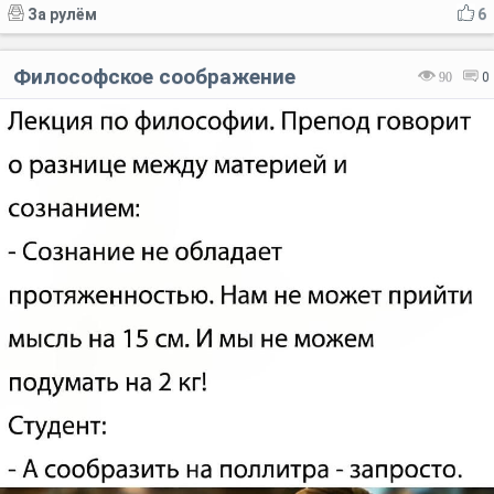
За рулём
6
Философское соображение
90
0