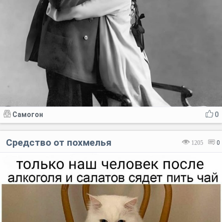
Самогон
0
Средство от похмелья
1205
0