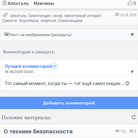
Алкоголь
Мужчины
0
|
16.06.2026
алкоголь
Самогонщик
сахар
самогонный аппарат
,
,
,
,
Самогон
Вкусняшка
спиртное
Самогонщики
,
,
,
🖼️
Текст на изображении (раскрыть)
▼
Комментарии к анекдоту:
Лучший комментарий
⚡
16.06.2026 00:00
#
Тот самый момент, когда ты — тот ещё самогонщик... 😊
Добавить комментарий
Похожие материалы:
О технике безопасности
792
1