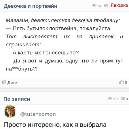
Девочка и портвейн
Лексика
74
0
Магазин, девятилетняя девочка продавцу:
— Пять бутылок портвейна, пожалуйста.
Тот выставляет их на прилавок и
спрашивает:
— А как ты их понесёшь-то?
— Да я вот и думаю, одну что ли прям тут
на***бнуть?!
Дети
0
По записи
965
0