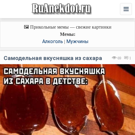
🖼️ Прикольные мемы — свежие картинки
Мемы:
Алкоголь
Мужчины
|
Самодельная вкусняшка из сахара
69
1