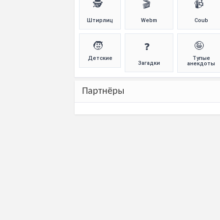
🕵️
🎬
📹
Штирлиц
Webm
Coub
🧒
🤪
❓
Детские
Тупые
Загадки
анекдоты
Партнёры