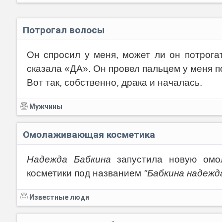
Потрогал волосы
Он спросил у меня, может ли он потрога
сказала «ДА». Он провел пальцем у меня п
Вот так, собственно, драка и началась.
Мужчины
Омолаживающая косметика
Надежда Бабкина
запустила новую омо
косметики под названием
"Бабкина надежд
Известные люди