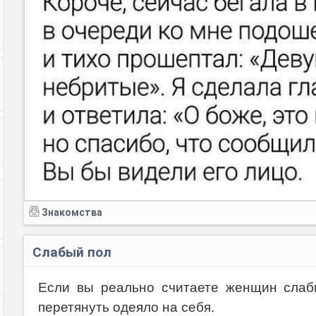
Знакомства
Слабый пол
Если вы реально считаете женщин слаб
перетянуть одеяло на себя.