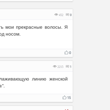
452
0
ть мои прекрасные волосы. Я
од носом.
0
2215
1
лаживающую линию женской
а"
.
15