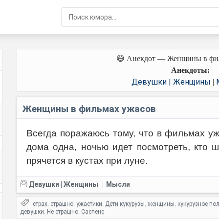
😄 Анекдот — Женщины в фи
Анекдоты:
Девушки | Женщины
|
Женщины в фильмах ужасов
Всегда поражаюсь тому, что в фильмах у
дома одна, ночью идет посмотреть, кто 
прячется в кустах при луне.
Девушки | Женщины
Мысли
|
страх
страшно
ужастики
Дети кукурузы
женщины
кукурузное по
,
,
,
,
,
девушки
Не страшно
Саспенс
,
,