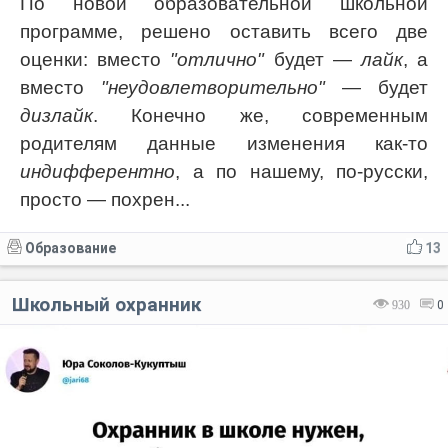
По новой образовательной школьной
программе, решено оставить всего две
оценки: вместо
"отлично"
будет —
лайк
, а
вместо
"неудовлетворительно"
— будет
дизлайк
. Конечно же, современным
родителям данные изменения как-то
индифферентно
, а по нашему, по-русски,
просто — похрен...
Образование
13
Школьный охранник
930
0