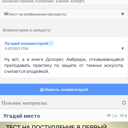
Школьная стрельба
Колумбайн
ученики
хогвартс
,
,
,
🖼️
Текст на изображении (раскрыть)
▼
Комментарии к анекдоту:
Лучший комментарий
⚡
11.07.2023 17:50
#
Ну вот, а в книге Долорес Амбридж, отказывающаяся
преподавать практику по защите от темных искусств,
считается злодейкой.
Добавить комментарий
Похожие материалы:
Угадай место
234
0