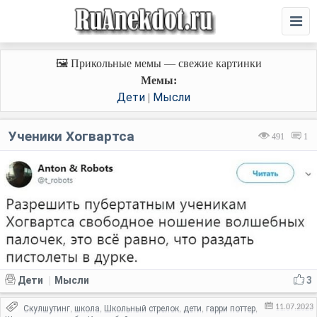
🖼️ Прикольные мемы — свежие картинки
Мемы:
Дети
Мысли
|
Ученики Хогвартса
491
1
Дети
Мысли
3
|
11.07.2023
Скулшутинг
школа
Школьный стрелок
дети
гарри поттер
,
,
,
,
,